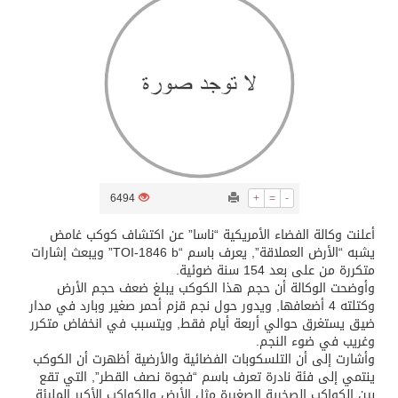
ثلة من الضابطات في الجييش الكويتي
مدينة الملك سلمان للطاقة “سبارك” توقع اتفاقية تطوير مصانع جاهزة ومتخصصة في مجال الطاقة
كسوة الكعبة تعتلي البيت العتيق
“سبيس إكس” تطلق 24 قمرًا صناعيًا جديدًا إلى الفضاء
6494
+
=
-
أعلنت وكالة الفضاء الأمريكية “ناسا” عن اكتشاف كوكب غامض
منظمة المرأة العربية تطلق «نموذج محاكاة منظمة المرأة العربية للشباب» بمشاركة 10 دول عربية..غدًا
يشبه “الأرض العملاقة”, يعرف باسم “TOI-1846 b” ويبعث إشارات
متكررة من على بعد 154 سنة ضوئية.
وأوضحت الوكالة أن حجم هذا الكوكب يبلغ ضعف حجم الأرض
وكتلته 4 أضعافها, ويدور حول نجم قزم أحمر صغير وبارد في مدار
ضيق يستغرق حوالي أربعة أيام فقط, ويتسبب في انخفاض متكرر
وغريب في ضوء النجم.
وأشارت إلى أن التلسكوبات الفضائية والأرضية أظهرت أن الكوكب
ينتمي إلى فئة نادرة تعرف باسم “فجوة نصف القطر”, التي تقع
بين الكواكب الصخرية الصغيرة مثل الأرض والكواكب الأكبر المليئة