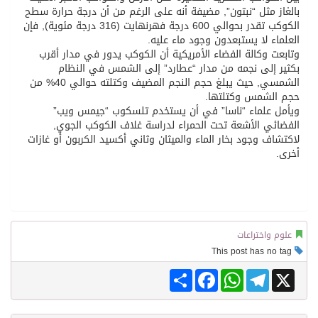
بالغاز مثل “نبتون”, مضيفة أنه على الرغم من أن درجة حرارة سطح
الكوكب تقدر بحوالي 600 درجة فهرنهايت (316 درجة مئوية), فإن
العلماء لا يستبعدون وجود ماء عليه.
وتابعت وكالة الفضاء الأمريكية أن الكوكب يدور في مدار أقرب
بكثير إلى نجمه من مدار “عطارد” إلى الشمس في النظام
الشمسي, حيث يبلغ حجم النجم المضيف وكتلته حوالي 40% من
حجم الشمس وكتلتها.
ويأمل علماء “ناسا” في أن يستخدم تلسكوب “جيمس ويب”
الفضائي الأشعة تحت الحمراء لدراسة غلاف الكوكب الجوي,
لاكتشاف وجود بخار الماء والميثان وثاني أكسيد الكربون أو غازات
أخرى.
علوم واختراعات
This post has no tag
Share
Facebook
WhatsApp
Telegram
X