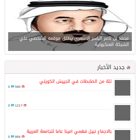
محمد بن ناصر الياسر الاسمري يطلق موقعه الشخصي علي
الشبكة العنكبوتية
جديد الأخبار
ثلة من الضابطات في الجييش الكويتي
0
580
0
1217
بالاجماع نبيل فهمي امينا عاما للجامعة العربية
0
984