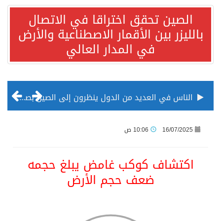
الصين تحقق اختراقا في الاتصال
بالليزر بين الأقمار الاصطناعية والأرض
في المدار العالي
الناس في العديد من الدول ينظرون إلى الصين بصورة أكثر إيجابية من الولايات المتحدة
إدراج قرية سيدي بوسعيد التونسية رسميا ضمن قائمة التراث العالمي
16/07/2025
10:06 ص
الأونكتاد»: السعودية تصعد للمرتبة الـ13 عالمياً في جذب الاستثمار الأجنبي في 2025 التدفقات قفزت 57.1 % إلى 33 مليار دولار مدفوعةً باستراتيجيات التنويع الاقتصادي
اكتشاف كوكب غامض يبلغ حجمه
ضعف حجم الأرض
/ ست بلاطات رخامية تاريخية بمعرض عمارة الحرمين الشريفين توثق أسماء الخلفاء الراشدين وتعود إلى القرن الثالث عشر الهجري
تسليم 248 حافلة سياحية صينية فاخرة مخصصة للسوق السعودية