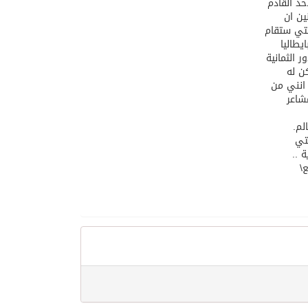
ين ان
 الثمانية
 انني من
شاعر
لم.
تي
 ..