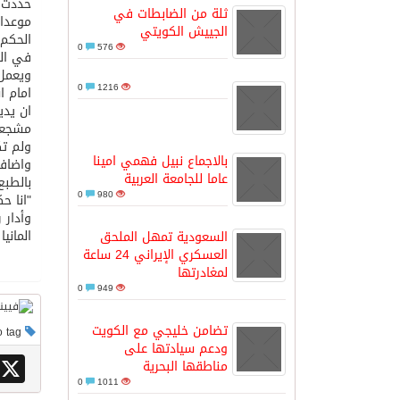
حددت اللجنة الم
ثلة من الضابطات في
موعدا 
الجييش الكويتي
الحكم ا
مدينة الملك سلمان للطاقة “سبارك” 
0
576
في العاصم
ويعمل 
0
1216
امام اسبانيا بركلات
كسوة الكعبة تعتلي البيت العتيق
ان يدي
مشجعي 
ولم تك
“سبيس إكس” تطلق 24 قمرًا صناعيًا جديدًا إلى الفضاء
بالاجماع نبيل فهمي امينا
واضاف 
عاما للجامعة العربية
بالطبع
0
980
"انا ح
وأدار روسيت
الماني
السعودية تمهل الملحق
العسكري الإيراني 24 ساعة
لمغادرتها
0
949
تضامن خليجي مع الكويت
This post has no tag
ودعم سيادتها على
X
مناطقها البحرية
0
1011