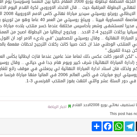
نظمة لبطولة يورو 2008 المقام حاليا بين النمسا وسويسرا يوم الاحد القادم
لنهائي البطولة المرتقبة حيث .. قال الاتحاد الاوروبي لكرة القدم اليوم الاثن
لايطالي روبرتو روسيتي سيدير مباراة نهائي كاس الامم الاوروبية 2008 التي ستقام
توقع اتفاقية تطوير مصانع جاهزة ومتخصصة في مجال الطاقة
ة النمساوية فيينا .. ويبلغ روسيتي من العمر 40 عاما وهو من تورينو بايطاليا
مديرا لمستشفى وشعر بأحاسيس مختلفة عندما خسر منتخب بلاده مباراة دور
 الترجيح 4-2 الاحد. . وبخروج ايطاليا من البطولة اصبح من الممكن له
ر المباراة النهائية .. وقال روسيتي للصحفيين "في باديء الامر اود ان اقول
المنتخب الوطني منذ ان كنت صبيا كانت ركلات الترجيح لحظات مفعمة بالم
ن جيدة للفريق."
"لكن الامور كانت عكس ذلك تماما منذ عامين عندما فازت ايطاليا بكأس العا
 (ادارة المباراة النهائية) شرف كبير ويوم هام جدا في حياتي .. وقال روسي
كم ولذلك فان اسناد ادارة المباراة النهائية لي يجعلني في موقف رائع للغاية
ي اربع مباريات في كأس العالم 2006 في المانيا منها مباراة فرنسا مع\
ا في دور الستة عشر والتي انتهت بفوز المنتخب الفرنسي 3-1.
اخبار الرياضة
Share
Facebook
WhatsApp
Telegram