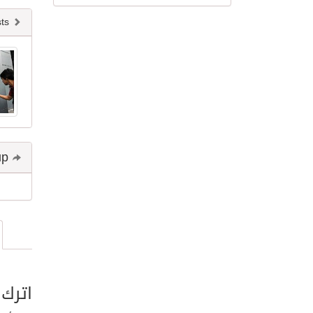
Newer posts
Share and follow up
اترك 