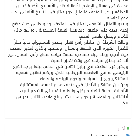
عديدة في وسائل الإعلام الألمانية خلال الأسابيع الأخيرة.غير أن
المدافعين عن المتحف قالوا إن دور هتلر في التاريخ الألماني يجب
عدم تجاهله.
ويبدو التمثال الشمعي لهتلر في المتحف، وهو جالس حيث وضع
إحدى يديه على مكتبه، وبجانبها القبعة العسكرية"، ورأسه مائل
للأمام ويحمل ملامح الغضب.
وقالت الشرطة إن "قاطع رأس هتلر" يخضع للاستجواب حالياً نظراً
للأضرار الكبيرة التي ألحقها بالتمثال، ولتسببه بالأذى لمدير المتحف،
حيث أصيب برجله جراء مشاجرة سبقت قيامه بقطع رأس التمثال، غير
أنه قد يطلق سراحه في وقت لاحق السبت.
ويعتبر فرع المتحف في برلين الثامن في العالم، بينما يوجد الفرع
الرئيسي له في العاصمة البريطانية لندن، ويضم تماثيل شمعية
للمشاهير ورجال السياسة ونجوم الرياضة والعلماء.
ومن بين مشاهير الألمان في متحف مدام توسو، المستشارة
الألمانية الحالية أنغيلا ميركل، والعالم الفيزيائي الشهير ألبرت
آينشتاين، والموسيقار جون سيباستيان باخ ولاعب التنس بوريس
بيكر.
أخبار
This post has no tag