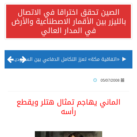
الصين تحقق اختراقا في الاتصال
بالليزر بين الأقمار الاصطناعية والأرض
في المدار العالي
«اتفاقية مكة» تعزز التكامل الدفاعي بين السعودية وتركيا وباكستان
منظمة المرأة العربية تطلق «نموذج محاكاة منظمة المرأة العربية للشباب» بمشاركة 10 دول عربية..غدًا
05/07/2008
الناس في العديد من الدول ينظرون إلى الصين بصورة أكثر إيجابية من الولايات المتحدة
الماني يهاجم تمثال هتلر ويقطع
رأسه
إدراج قرية سيدي بوسعيد التونسية رسميا ضمن قائمة التراث العالمي
الأونكتاد»: السعودية تصعد للمرتبة الـ13 عالمياً في جذب الاستثمار الأجنبي في 2025 التدفقات قفزت 57.1 % إلى 33 مليار دولار مدفوعةً باستراتيجيات التنويع الاقتصادي