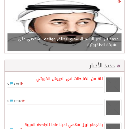
0
21553
محمد بن ناصر الياسر الاسمري يطلق موقعه الشخصي علي
الشبكة العنكبوتية
جديد الأخبار
ثلة من الضابطات في الجييش الكويتي
0
576
0
1216
بالاجماع نبيل فهمي امينا عاما للجامعة العربية