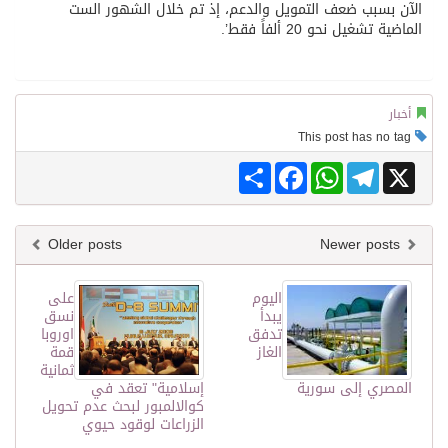
الآن بسبب ضعف التمويل والدعم، إذ تم خلال الشهور الست
الماضية تشغيل نحو 20 ألفاً فقط’.
أخبار
This post has no tag
Share
Facebook
WhatsApp
Telegram
X
Older posts
Newer posts
اليوم
على
يبدأ
نسق
تدفق
اوروبا
الغاز
قمة
ثمانية
المصري إلى سورية
إسلامية" تعقد في
كوالالمبور لبحث عدم تحويل
الزراعات لوقود حيوي