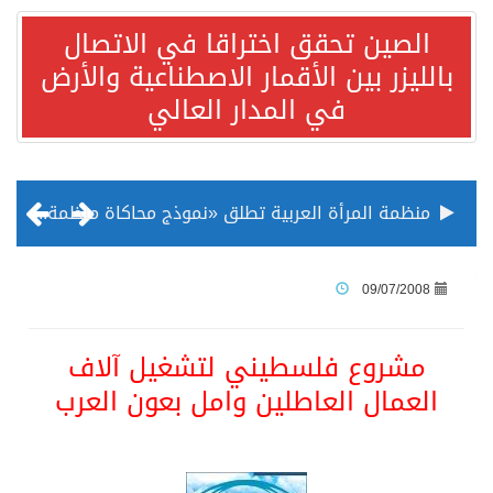
الصين تحقق اختراقا في الاتصال
بالليزر بين الأقمار الاصطناعية والأرض
في المدار العالي
منظمة المرأة العربية تطلق «نموذج محاكاة منظمة المرأة العربية للشباب» بمشاركة 10 دول عربية..غدًا
الناس في العديد من الدول ينظرون إلى الصين بصورة أكثر إيجابية من الولايات المتحدة
09/07/2008
إدراج قرية سيدي بوسعيد التونسية رسميا ضمن قائمة التراث العالمي
مشروع فلسطيني لتشغيل آلاف
العمال العاطلين وامل بعون العرب
الأونكتاد»: السعودية تصعد للمرتبة الـ13 عالمياً في جذب الاستثمار الأجنبي في 2025 التدفقات قفزت 57.1 % إلى 33 مليار دولار مدفوعةً باستراتيجيات التنويع الاقتصادي
/ ست بلاطات رخامية تاريخية بمعرض عمارة الحرمين الشريفين توثق أسماء الخلفاء الراشدين وتعود إلى القرن الثالث عشر الهجري