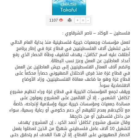
تسليم 248 حافلة سياحية صينية فاخرة مخصصة للسوق السعودية
1107
+
=
-
ثلة من الضابطات في الجييش الكويتي
فلسطين – الوكاد – ناصر الشرقاوي :
تعمل مؤسسات وجمعيات خيرية فلسطينية منذ بداية العام الحالي
على تشغيل آلاف الفلسطينيين في قطاع غزة في إطار برنامج
مدينة الملك سلمان للطاقة “سبارك” توقع اتفاقية تطوير مصانع جاهزة ومتخصصة في مجال الطاقة
أطلقت عليه اسم ‘تكافل’، يهدف لتخفيف وطأة الحصار الذي رفع
أعداد العاطلين عن العمل وعزز نسب البطالة.
وانضم آلاف العمال الفلسطينيين إلى جيش العاطلين عن العمل
كسوة الكعبة تعتلي البيت العتيق
في قطاع غزة منذ فرض الاحتلال الصهيوني حصاراً محكماً على
قطاع غزة وهو ما ضاعف معاناة الفلسطينيين، وزاد الأوضاع
الاقتصادية سوءاً.
“سبيس إكس” تطلق 24 قمرًا صناعيًا جديدًا إلى الفضاء
ويقف تجمع المؤسسات الخيرية في قطاع غزة وراء تنظيم مشروع
‘تكافل’ الشعبي ، إلا أن القائمين على المشروع يعولون على
مساندة جمعيات ومؤسسات خيرية عربية وإسلامية لإنجاحه، خاصةً
مع تأكيدهم بعدم تلقيهم أي دعم حكومي أو رعاية رسمية، سواء
من داخل فلسطين أو من خارجها.
وقال منسق مشروع ‘تكافل’ أحمد الكرد ، إن المشروع ‘يهدف
لتشغيل 10 آلاف عامل فلسطيني شهريًّا من الذين تعطلوا بفعل
الحصار الصهيوني على القطاع، إلا أن هذا الهدف لم يتحقق حتى