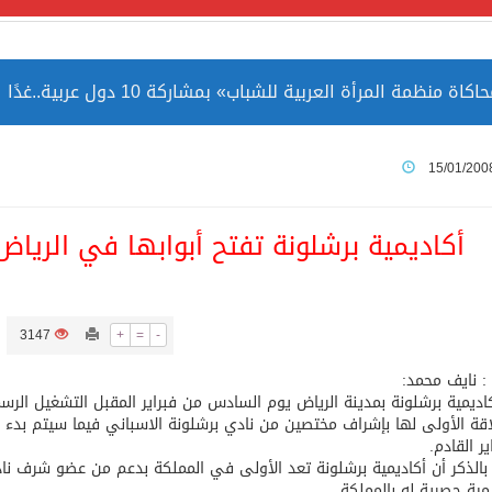
مة المرأة العربية للشباب» بمشاركة 10 دول عربية..غدًا
 الصين بصورة أكثر إيجابية من الولايات المتحدة
15/01/200
ميا ضمن قائمة التراث العالمي
أكاديمية برشلونة تفتح أبوابها في الري
3147
+
=
-
ارة الحرمين الشريفين توثق أسماء الخلفاء الراشدين وتعود إلى ا
 : نايف محمد:
كاديمية برشلونة بمدينة الرياض يوم السادس من فبراير المقبل التشغيل الرس
اقة الأولى لها بإشراف مختصين من نادي برشلونة الاسباني فيما سيتم بدء أع
ر القادم.
 بالذكر أن أكاديمية برشلونة تعد الأولى في المملكة بدعم من عضو شرف ناد
يمية حصرية له بالمملكة.