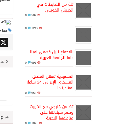
ثلة من الضابطات في
الجييش الكويتي
مدينة الملك سلمان للطاقة “سبارك” 
0
589
0
1219
This post has no tag
كسوة الكعبة تعتلي البيت العتيق
X
“سبيس إكس” تطلق 24 قمرًا صناعيًا جديدًا إلى الفضاء
بالاجماع نبيل فهمي امينا
عاما للجامعة العربية
Newer posts
0
995
السعودية تمهل الملحق
العسكري الإيراني 24 ساعة
لمغادرتها
0
959
تضامن خليجي مع الكويت
ودعم سيادتها على
Share and follow up
مناطقها البحرية
0
1025