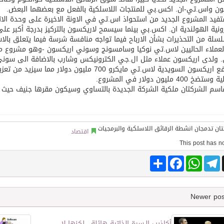
ن واس.تي-ان. اكس.بي للمنتجات اللاسلكية بالفعل مع بعضهما البعض.
يد المشروع الجديد من استحواذ اس.تي في الاونة الاخيرة على وحدة الاتصا
توقع اتفاقية تطوير مصانع جاهزة ومتخصصة في مجال الطاقة
رونية الهولندية ان. اكس.بي بينما سيسمح لاريكسون بالتركيز بدرجة أكبر ع
سلة من التحذيرات بشأن الارباح فيما تواجه منافسة شرسة فيما يتعلق بالاس
لعملاء الحاليين لاس.تي نوكيا وسامسونج وسوني اريكسون -وهو مشروع م
 ولدى اريكسون عملاء مثل ال.جي الكترونيكس وشارب بالاضافة الى سوني
وستدفع اريكسون السويدية لاس.تي مايكرو 700 مليون
 400 مليون دولار في المشروع.
سم الشركتان ملكية الشركة الجديدة بالتساوي وسيكون مقرها جنيف حيث ا
اقتصاد
Share
Facebook
WhatsApp
Telegram
أكاذيب الـسرة الذاتية هائلة.. لكنها لا