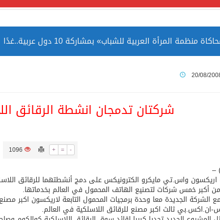
مة المرأة العربية للشباب» بمشاركة 10 دول عربية..غدًا
 الصين بصورة أكثر إيجابية من الولايات المتحدة
20/08/200
ميا ضمن قائمة التراث العالمي
شركتان تدمجان انشطة الرقائق اللا
1096
+
=
-
ارة الحرمين الشريفين توثق أسماء الخلفاء الراشدين وتعود إلى ا
 –
اريكسون واس.تي مايكرو الكترونيكس على دمج أنشطتهما للرقائق اللاسلك
من أكبر خمس شركات لتصنيع الهاتف المحمول في العالم بخدماتها.
 الشركة الجديدة معا وحدة برمجيات المحمول التابعة لاريكسون اكبر مصنع
ان.اكس.بي ثالث اكبر مصنع للرقائق اللاسلكية في العالم.
 المشروع الجديد تحديا كبيرا لقائد سوق الرقائق اللاسلكية كوالكوم وصاح