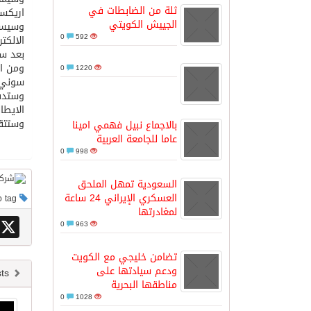
ثلة من الضابطات في
اريكسو
الجييش الكويتي
وسيستف
مدينة الملك سلمان للطاقة “سبارك” 
0
592
الالكت
بعد سل
ومن ا
0
1220
كسوة الكعبة تعتلي البيت العتيق
سوني.
الايطالية وستضخ
“سبيس إكس” تطلق 24 قمرًا صناعيًا جديدًا إلى الفضاء
وستتقا
بالاجماع نبيل فهمي امينا
عاما للجامعة العربية
0
998
السعودية تمهل الملحق
العسكري الإيراني 24 ساعة
This post has no tag
لمغادرتها
X
0
963
تضامن خليجي مع الكويت
ودعم سيادتها على
Newer posts
مناطقها البحرية
0
1028