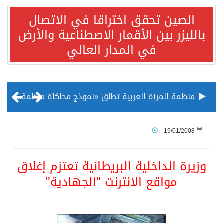
الصين تحقق اختراقا في الاتصال
بالليزر بين الأقمار الاصطناعية والأرض
في المدار العالي
منظمة المرأة العربية تطلق «نموذج محاكاة منظمة المرأة العربية للشباب» بمشاركة 10 دول عربية..غدًا
الناس في العديد من الدول ينظرون إلى الصين بصورة أكثر إيجابية من الولايات المتحدة
19/01/2008
إدراج قرية سيدي بوسعيد التونسية رسميا ضمن قائمة التراث العالمي
وزيرة الداخلية البريطانية تعتزم إغلاق
مواقع الانترنت "الجهادية"
الأونكتاد»: السعودية تصعد للمرتبة الـ13 عالمياً في جذب الاستثمار الأجنبي في 2025 التدفقات قفزت 57.1 % إلى 33 مليار دولار مدفوعةً باستراتيجيات التنويع الاقتصادي
/ ست بلاطات رخامية تاريخية بمعرض عمارة الحرمين الشريفين توثق أسماء الخلفاء الراشدين وتعود إلى القرن الثالث عشر الهجري