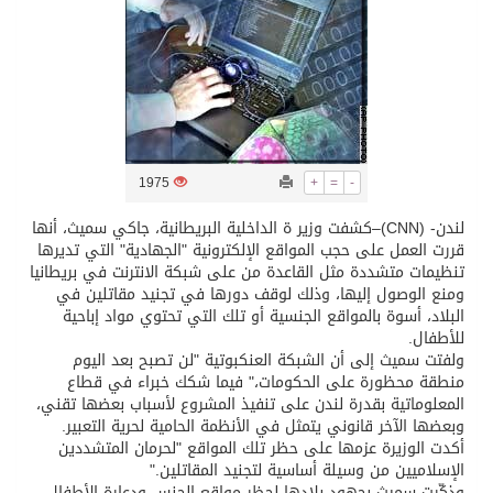
تسليم 248 حافلة سياحية صينية فاخرة مخصصة للسوق السعودية
ثلة من الضابطات في الجييش الكويتي
مدينة الملك سلمان للطاقة “سبارك” توقع اتفاقية تطوير مصانع جاهزة ومتخصصة في مجال الطاقة
1975
+
=
-
لندن- (CNN)–كشفت وزير ة الداخلية البريطانية، جاكي سميث، أنها
كسوة الكعبة تعتلي البيت العتيق
قررت العمل على حجب المواقع الإلكترونية "الجهادية" التي تديرها
تنظيمات متشددة مثل القاعدة من على شبكة الانترنت في بريطانيا
ومنع الوصول إليها، وذلك لوقف دورها في تجنيد مقاتلين في
“سبيس إكس” تطلق 24 قمرًا صناعيًا جديدًا إلى الفضاء
البلاد، أسوة بالمواقع الجنسية أو تلك التي تحتوي مواد إباحية
للأطفال.
ولفتت سميث إلى أن الشبكة العنكبوتية "لن تصبح بعد اليوم
منطقة محظورة على الحكومات،" فيما شكك خبراء في قطاع
المعلوماتية بقدرة لندن على تنفيذ المشروع لأسباب بعضها تقني،
وبعضها الآخر قانوني يتمثل في الأنظمة الحامية لحرية التعبير.
أكدت الوزيرة عزمها على حظر تلك المواقع "لحرمان المتشددين
الإسلاميين من وسيلة أساسية لتجنيد المقاتلين."
وذكّرت سميث بجهود بلادها لحظر مواقع الجنس ودعارة الأطفال