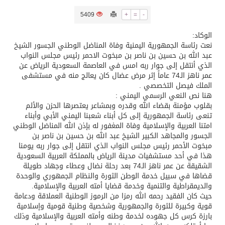
5409
+
=
-
تسليم 248 حافلة سياحية صينية فاخرة مخصصة للسوق السعودية
الوكاد:
نعت رئاسة الجمهورية اليمنية وفاة المناضل الوطني الجسور الشيخ
ثلة من الضابطات في الجييش الكويتي
عبد الله بن حسين بن ناصر بن مبخوت الاحمر رئيس مجلس النواب
الذي أنتقل إلى جوار ربه امس في العاصمة السعودية الرياض عن
عمر ناهز الـ74 عاماً إثر مرض عضال كان يعالج منه في مستشفى
مدينة الملك سلمان للطاقة “سبارك” توقع اتفاقية تطوير مصانع جاهزة ومتخصصة في مجال الطاقة
الملك فيصل التخصصي .
هنا نص النعي الرسمي اليمني :
بقلوب مؤمنة بقضاء الله وقدره وبمشاعر يعتصرها الحزن والألم
كسوة الكعبة تعتلي البيت العتيق
تنعى رئاسة الجمهورية إلى كل أبناء شعبنا اليمني الأبي وأبناء
امتنا العربية والإسلامية وفاة المغفور له بإذن الله المناضل الوطني
الجسور والمجاهد الكبير الشيخ عبد الله بن حسين بن ناصر بن
“سبيس إكس” تطلق 24 قمرًا صناعيًا جديدًا إلى الفضاء
مبخوت الأحمر رئيس مجلس النواب الذي انتقل إلى جوار ربه يومنا
هذا في أحد مستشفيات مدينة الرياض بالمملكة العربية السعودية
الشقيقة عن عمر ناهز الـ74 بعد رحلة نضال وعطاء وجهاد طويلة
قضاها في سبيل خدمة الوطن الثورة والنظام الجمهوري والوحدة
والديمقراطية والتنمية وخدمة قضايا أمته العربية والإسلامية.
حيث كان الفقيد رحمه الله رمزا من الرموز الوطنية العملاقة ودعامة
قوية وكبيرة للثورة والجمهورية وشخصية وطنية قومية وإسلامية
بارزة كرس كل جهوده لخدمة وطنه وأمته العربية والإسلامية وذلك