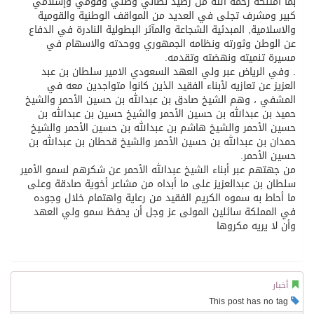
بما أمتلكه رحمه الله من رصيد نضالي وطني وقومي وإسلامي
كبير ومشرف تجلى في العديد من المواقف الوطنية والقومية
والاسلامية, المبدئية الشجاعة والمآثر البطولية النادرة في الدفاع
عن الوطن وثورته ونظامه الجمهوري ووحدته والاسهام في
مسيرة تنميته ونهضته وتقدمه.
. وفي الرياض عبر ولي العهد السعودي الامير سلطان بن عبد
العزيز عن تعازيه لأبناء الفقيد الذين كانوا متواجدين معه في
المشفي ، وهم الشيخ صادق بن عبدالله بن حسين الأحمر والشيخ
حميد بن عبدالله بن حسين الأحمر والشيخ حسين بن عبدالله بن
حسين الأحمر والشيخ هاشم بن عبدالله بن حسين الأحمر والشيخ
حمدان بن عبدالله بن حسين الأحمر والشيخ قحطان بن عبدالله بن
حسين الأحمر.
من جهتهم عبر أبناء الشيخ عبدالله الأحمر عن شكرهم لسمو الأمير
سلطان بن عبدالعزيز على ما أبداه من مشاعر أخوية صادقة وعلى
ما أحاط به سموه الكريم الفقيد من رعاية واهتمام خلال وجوده
في المملكة سائلين المولى عز وجل أن يحفظ سمو ولي العهد
وأن لا يريه مكروها
أخبار
This post has no tag