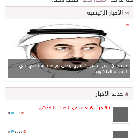
يجب أنت تكون
مسجل الدخول
لتضيف تعليقاً.
الأخبار الرئيسية
0
21621
محمد بن ناصر الياسر الاسمري يطلق موقعه الشخصي علي
الشبكة العنكبوتية
جديد الأخبار
ثلة من الضابطات في الجييش الكويتي
0
637
0
1233