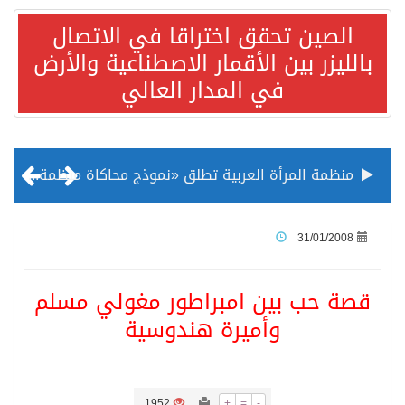
الصين تحقق اختراقا في الاتصال
بالليزر بين الأقمار الاصطناعية والأرض
في المدار العالي
منظمة المرأة العربية تطلق «نموذج محاكاة منظمة المرأة العربية للشباب» بمشاركة 10 دول عربية..غدًا
الناس في العديد من الدول ينظرون إلى الصين بصورة أكثر إيجابية من الولايات المتحدة
31/01/2008
إدراج قرية سيدي بوسعيد التونسية رسميا ضمن قائمة التراث العالمي
قصة حب بين امبراطور مغولي مسلم
وأميرة هندوسية
الأونكتاد»: السعودية تصعد للمرتبة الـ13 عالمياً في جذب الاستثمار الأجنبي في 2025 التدفقات قفزت 57.1 % إلى 33 مليار دولار مدفوعةً باستراتيجيات التنويع الاقتصادي
/ ست بلاطات رخامية تاريخية بمعرض عمارة الحرمين الشريفين توثق أسماء الخلفاء الراشدين وتعود إلى القرن الثالث عشر الهجري
1952
+
=
-