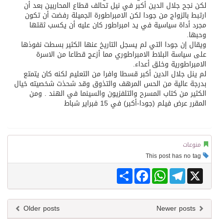
لكن نجح جلال الدين أكبر في نيل تحالف قطاع المحاربين بعد أن
ارتبط بالزواج من جودا لكن الامبراطورة الجميلة رفضت أن تكون
مجرد أداة سياسية في يد امبراطور كان عليه أن يكسب ثقتها
وحبها.
ويقال إن جودا التي لم يسجل التاريخ عنها الكثير بسطت نفوذها
على سياسة البلاط الامبراطوري مما أزعج قطاعا من الاسرة
الامبراطورية وخلق أعداء.
لم ينل جلال الدين أكبر قسطا وافرا من التعليم لكنه كان يتمتع
بدرجة عالية من الحس المرهف والتذوق وقد شحذت شخصيته خيال
الكثير من كتاب المسرح والتلفزيون والسينما في الهند . ومن
المقرر عرض فيلم (جودا-أكبر) في 15 فبراير شباط
منوعات
This post has no tag
Share
Facebook
WhatsApp
Telegram
X
Older posts
Newer posts