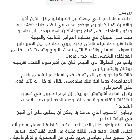
(رويترز)
تسليم 248 حافلة سياحية صينية فاخرة مخصصة للسوق السعودية
-ظلت قصة الحب التي جمعت بين الامبراطور جلال الدين أكبر
والاميرة هيرا كونواري موضع اعجاب في الهند طيلة 450 سنة.
ويقول العاملون في فيلم (جودا-أكبر) انهم يريدون أن يظهروا
ثلة من الضابطات في الجييش الكويتي
كيف نجح الحبيبان في تحطيم الحواجز الثقافية والدينية
هذا هو قصة فيلم هندي جديد يروي قصة حب بين الامبراطور
المغولي المسلم والأميرة التي توجت بالزواج وشحذت خيال فناني
مدينة الملك سلمان للطاقة “سبارك” توقع اتفاقية تطوير مصانع جاهزة ومتخصصة في مجال الطاقة
الفولكلور الشعبي على مدى قرون.
يلعب دور البطولة في الفيلم اثنان من أكبر نجوم الهند.. هريتيك
روشان وايشواريا راي.
كسوة الكعبة تعتلي البيت العتيق
كانت هيرا كونواري التي تعرف في الفولكلور الشعبي باسم
الامبراطورة جودا ابنة ملك هندوسي يقال انه كان له تأثير قوي
على الامبراطور.
“سبيس إكس” تطلق 24 قمرًا صناعيًا جديدًا إلى الفضاء
يقول المخرج أشوتوش جواريكر "إن نجاح الحبيبين في تسوية
الخلافات الثقافية واقامة حياة زوجية ناجحة أمر يدعو للاعجاب
الشديد."
ويتابع "الاسلوب الذي تعاملا به يمكن أن ينطبق على أي اثنين
في الوقت الحاضر."
يعتبر الامبراطور جلال الدين أكبر أعظم الاباطرة المغول. فرغم أنه
اعتلى العرش وهو في الثالثة عشرة من العمر فقد تمكن سريعا
من تحقيق نجاح سياسي بمزيج ذكي من العسكرية والدبلوماسية .