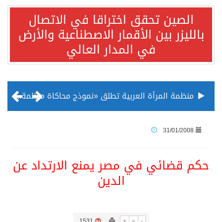
الصين تحقق اختراقا في الاتصال
بالليزر بين الأقمار الاصطناعية والأرض
في المدار العالي
منظمة المرأة العربية تطلق «نموذج محاكاة منظمة المرأة العربية للشباب» بمشاركة 10 دول عربية..غدًا
الناس في العديد من الدول ينظرون إلى الصين بصورة أكثر إيجابية من الولايات المتحدة
31/01/2008
إدراج قرية سيدي بوسعيد التونسية رسميا ضمن قائمة التراث العالمي
حكم قضائي في مصر يمنع الارتداد عن
الدين
الأونكتاد»: السعودية تصعد للمرتبة الـ13 عالمياً في جذب الاستثمار الأجنبي في 2025 التدفقات قفزت 57.1 % إلى 33 مليار دولار مدفوعةً باستراتيجيات التنويع الاقتصادي
/ ست بلاطات رخامية تاريخية بمعرض عمارة الحرمين الشريفين توثق أسماء الخلفاء الراشدين وتعود إلى القرن الثالث عشر الهجري
1531
+
=
-