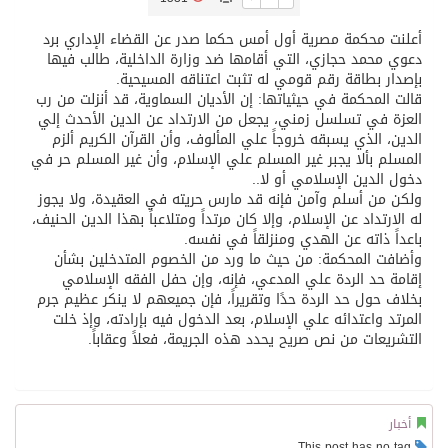
أعلنت محكمة مصرية أول أمس حكما صدر عن القضاء الإداري برد
تسليم 248 حافلة سياحية صينية فاخرة مخصصة للسوق السعودية
دعوي محمد حجازي، التي أقامها ضد وزارة الداخلية، طالب فيها
بإصدار بطاقة رقم قومي له تثبت اعتناقه المسيحية.
قالت المحكمة في حيثياتها: إن الأديان السماوية، قد أنزلت من رب
ثلة من الضابطات في الجييش الكويتي
العزة في تسلسل زمني، يجعل من الارتداد عن الدين الأحدث إلي
الدين، الذي يسبقه خروجاً علي المألوف، وأن القرآن الكريم ألزم
المسلم بألا يجبر غير المسلم علي الإسلام، وأن غير المسلم حر في
مدينة الملك سلمان للطاقة “سبارك” توقع اتفاقية تطوير مصانع جاهزة ومتخصصة في مجال الطاقة
دخول الدين الإسلامي أو لا..
ولكن من أسلم وآمن فإنه قد مارس حريته في العقيدة، ولا يجوز
له الارتداد عن الإسلام، وإلا كان مرتداً ومتلاعباً بهذا الدين الحنيف،
كسوة الكعبة تعتلي البيت العتيق
باعداً ذاته عن الهدي ومنزلقاً في نفسه.
وأضافت المحكمة: من حيث ما ورد من الخصوم المتدخلين بشأن
إقامة حد الردة علي المدعي، فإنه، وإن حفل الفقه الإسلامي
“سبيس إكس” تطلق 24 قمرًا صناعيًا جديدًا إلى الفضاء
بخلاف حول حد الردة حدًا وتقريراً، فإن جميعهم لا ينكر عظيم جرم
المرتد واعتدائه علي الإسلام، بعد الدخول فيه بإرادته، وإذ خلت
التشريعات من نص صريح يحدد هذه الجريمة، فعلاً وعقاباً.
أخبار
This post has no tag