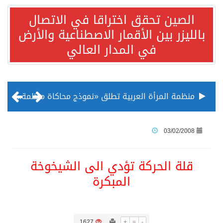
الصين تحقق اختراقا في الاتصال
بالليزر بين الأقمار الاصطناعية والأرض
في المدار العالي
منظمة المرأة العربية تطلق «نموذج محاكاة منظمة المرأة العربية للشباب» بمشاركة 10 دول عربية..غدًا
الناس في العديد من الدول ينظرون إلى الصين بصورة أكثر إيجابية من الولايات المتحدة
03/02/2008
إدراج قرية سيدي بوسعيد التونسية رسميا ضمن قائمة التراث العالمي
قلة الحركة تؤدي الى الشيخوخة
المبكرة
الأونكتاد»: السعودية تصعد للمرتبة الـ13 عالمياً في جذب الاستثمار الأجنبي في 2025 التدفقات قفزت 57.1 % إلى 33 مليار دولار مدفوعةً باستراتيجيات التنويع الاقتصادي
/ ست بلاطات رخامية تاريخية بمعرض عمارة الحرمين الشريفين توثق أسماء الخلفاء الراشدين وتعود إلى القرن الثالث عشر الهجري
1627
+
=
-