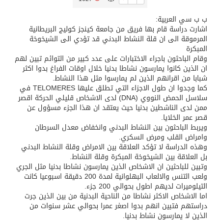
ب ب سي العربية:
تسليم 248 حافلة سياحية صينية فاخرة مخصصة للسوق السعودية
اشارت دراسة قام بها فريق من جامعة كينجز كوليج البريطانية
المرموقة الى ان قلة النشاط البدني قد تؤدي الى الشيخوخة
المبكرة
ثلة من الضابطات في الجييش الكويتي
وقام الباحثون باجراء الاختبارات على عدد كبير من التوائم تبين لهم
ان الذين كانوا يمارسون نشاطا بدنيا خلال اوقات الفراغ بدوا اكثر
شبابا من اقرانهم الذين لم يمارسوا مثل هذا النشاط.
مدينة الملك سلمان للطاقة “سبارك” توقع اتفاقية تطوير مصانع جاهزة ومتخصصة في مجال الطاقة
كما وجدوا ان طول الاجزاء التي تطلق عليها TELOMERES في
سلاسل الحمض النووي (DNA) لدى الاشخاص قليلي الحركة اقصر
ممن لدى الناشطين بدنيا حيث يعتقد ان هذا الجزء مسؤول عن
كسوة الكعبة تعتلي البيت العتيق
قصر عمر الخلايا.
ويربط الباحثون بين النشاط البدني وانخفاض معدل السرطان
وامراض القلب ومرض السكري.
“سبيس إكس” تطلق 24 قمرًا صناعيًا جديدًا إلى الفضاء
وهذه الدراسة لا تؤكد العلاقة بين الامراض وقلة النشاط البدني
بل العلاقة بين الشيخوخة المبكرة وقلة النشاط.
وتبين للباحثين ان الاشخاص الذين يمارسون نشاطا بدنيا مثل الجري
ولعب التنس والالعاب البهلوانية لمدة 200 دقيقة اسبوعيا كانت
التيلوميرات لديهم اطول بحوالي 200 جزء.
اما الاشخاص الاكثر نشاطا من الناحية البدنية من بين الذين جرت
دراستهم فتبين انهم بدوا اصغر عمرا بحوالي عشر سنوات من
الذين لا يمارسون نشاط بدنيا.