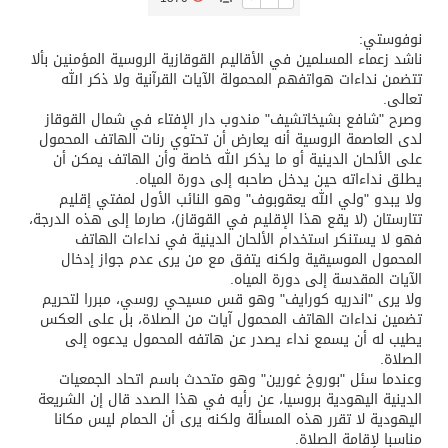
نوفوستي:
تسليم 248 حافلة سياحية صينية فاخرة مخصصة للسوق السعودية
ناشد زعماء المسلمين في الأقاليم القوقازية الروسية المؤمنين بألا
تتضمن نداءات هواتفهم المحمولة الآيات القرآنية ولا ذكر الله
تعالى.
ثلة من الضابطات في الجييش الكويتي
وصرح "شافع بشيخاتشيف" مندوب دار الإفتاء في شمال القوقاز
لدى العاصمة الروسية أنه يعارض أن تحتوي رنات الهاتف المحمول
على الألحان الدينية أو ما يذكر الله خاصة وأن الهاتف يمكن أن
مدينة الملك سلمان للطاقة “سبارك” توقع اتفاقية تطوير مصانع جاهزة ومتخصصة في مجال الطاقة
يطلق نداءاته حين يدخل صاحبه إلى دورة المياه.
ولا يبدو "ولي الله يعقوبوف" وهو النائب الأول لمفتي إقليم
تتارستان (لا يقع هذا الإقليم في القوقاز)، صارما إلى هذه الدرجة،
كسوة الكعبة تعتلي البيت العتيق
فهو لا يستنكر استخدام الألحان الدينية في نداءات الهاتف
المحمول الموسيقية ولكنه يتفق مع من يرى عدم جواز إدخال
الآيات المقدسة إلى دورة المياه.
“سبيس إكس” تطلق 24 قمرًا صناعيًا جديدًا إلى الفضاء
ولا يرى "اندريه كورايف" وهو قس مسيحي روسي، مبررا لتحريم
تضمين نداءات الهاتف المحمول آيات من الصلاة، بل على العكس
يطيب له أن يسمع نداء يصدر عن هاتفه المحمول يدعوه إلى
الصلاة.
وعندما سئل "بوروخ غورين" وهو متحدث باسم اتحاد الجمعيات
الدينية اليهودية بروسيا، عن رأيه في هذا الصدد قال إن الشريعة
اليهودية لا تقرر هذه المسألة ولكنه يرى أن الحمام ليس مكانا
مناسبا لإقامة الصلاة.