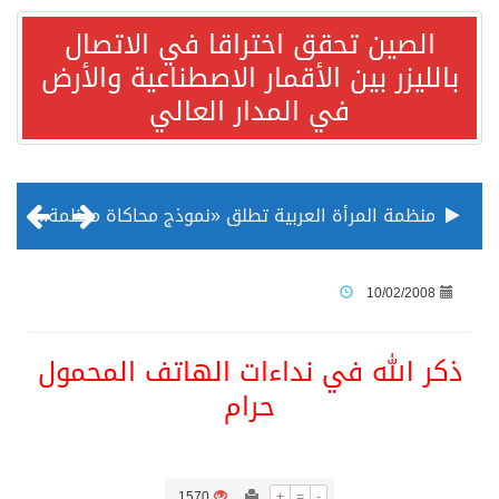
الصين تحقق اختراقا في الاتصال
بالليزر بين الأقمار الاصطناعية والأرض
في المدار العالي
منظمة المرأة العربية تطلق «نموذج محاكاة منظمة المرأة العربية للشباب» بمشاركة 10 دول عربية..غدًا
الناس في العديد من الدول ينظرون إلى الصين بصورة أكثر إيجابية من الولايات المتحدة
10/02/2008
إدراج قرية سيدي بوسعيد التونسية رسميا ضمن قائمة التراث العالمي
ذكر الله في نداءات الهاتف المحمول
حرام
الأونكتاد»: السعودية تصعد للمرتبة الـ13 عالمياً في جذب الاستثمار الأجنبي في 2025 التدفقات قفزت 57.1 % إلى 33 مليار دولار مدفوعةً باستراتيجيات التنويع الاقتصادي
/ ست بلاطات رخامية تاريخية بمعرض عمارة الحرمين الشريفين توثق أسماء الخلفاء الراشدين وتعود إلى القرن الثالث عشر الهجري
1570
+
=
-