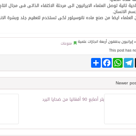
حية ثانية توصل العلماء الايرانيون الى مرحلة الاكتفاء الذاتى فى مجال انتا
سم الانسان.
توقع اتفاقية تطوير مصانع جاهزة ومتخصصة في مجال الطاقة
العلماء ايضا من صنع ماده نانوسيلور لكى تستخدم لتعقيم جلد وبشرة الانس
منوعات
Share
Facebook
WhatsApp
Telegram
بتر أصابع 90 أفغانيا من ضحايا البرد