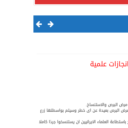
نجازات علمية
لقرن الثالث عشر الهجري
 مرض البرص والاستنساخ.
بمرض البرص بعيدة عن اى خطر وسيتم بواسطتها زرع
استطاعة العلماء الايرانيين ان يستنسخوا جرذا كاملا