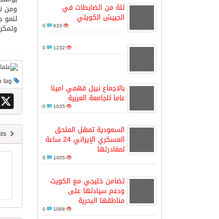
ثلة من الضابطات في
ومن نا
الجييش الكويتي
لنمو ج
مدينة الملك سلمان للطاقة “سبارك” 
0
633
وتمكن 
0
1232
كسوة الكعبة تعتلي البيت العتيق
This post has no tag
“سبيس إكس” تطلق 24 قمرًا صناعيًا جديدًا إلى الفضاء
بالاجماع نبيل فهمي امينا
X
عاما للجامعة العربية
0
1035
السعودية تمهل الملحق
Newer posts
العسكري الإيراني 24 ساعة
لمغادرتها
0
1005
تضامن خليجي مع الكويت
ودعم سيادتها على
مناطقها البحرية
0
1068