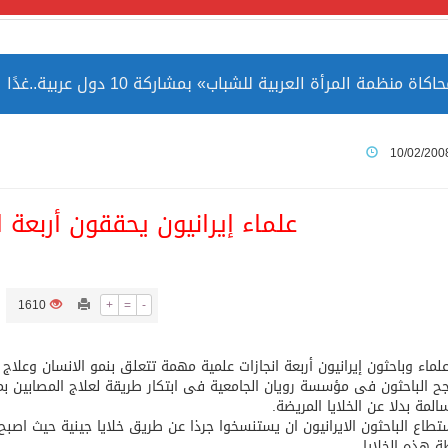
مة المرأة العربية للشباب» بمشاركة 10 دول عربية..غدًا
 الصين بصورة أكثر إيجابية من الولايات المتحدة
10/02/200
ميا ضمن قائمة التراث العالمي
علماء إيرانيون يحققون أربعة ا
1610
+
=
-
ارة الحرمين الشريفين توثق أسماء الخلفاء الراشدين وتعود إلى ا
ماء وباحثون إيرانيون أربعة انجازات علمية مهمة تتعلق بنمو الانسان وعلاج
ح الباحثون فى مؤسسة رويان الجامعية فى ابتكار طريقة لعلاج المصابين 
سالمة بدلا عن الخلايا المريضة.
تطاع الباحثون الايرانيون ان يستنسخوا جرذا عن طريق خلايا جينية حيث اصبح ب
 هذه الخلايا.