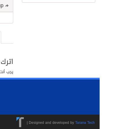
Share and follow up
اترك 
يجب أنت
|
Designed and developed by
Tarana Tech