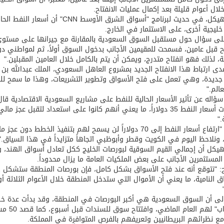
خلال أعوام قليلة بعد إكمال عمليات الانفتاح.
توقع اتفاقية تطوير مصانع جاهزة ومتخصصة في مجال الطاقة
ليجية أخرى، على الاستثمار في الخارج.
على سؤال حول مستقبل السوق السعودية بالمقارنة مع جيرانها على مستوى
اح قبل عامين، فسمحت للمقيمين الأجانب بدخول السوق أولاً، ثم لمواطني
ية، لذلك فهو انفتاح متدرج، ويمكن أن يتم بالكامل خلال العامين المقبلين."
ى ارتباط هذا الانفتاح الجديد بمشروع العاهل السعودي، الملك عبدالله بن ع
جديدة، وهي تعمل على فتح الأسواق وتطوير التشريعات، وهذا ما سمح للسع
الم."
ؤاله عن تأثير الأسعار الحالية للنفط على مشاريع السعودية الاقتصادية قال
تقديرات أسعار النفط 35 دولاراً، ما يعني أنهم كانوا على استعداد لتق
."
وتابع: "ارتفاع أسعار النفط إلى 70 دولاراً لن يسمح لهم بتنف
، ونلاحظ اليوم في الكويت وقطر وأبوظبي اتجاهاً متزايداً في هذا السياق."
هيكل أن إجمالي القيم السوقية لبورصات الخليج ككل تعادل أسواق الهند، وتتج
لمستثمرين الأجانب على بعض الملكيات العامة ما يزال محدوداً.
لى أن السوق السعودية هي أكبر البورصات في المنطقة، وقد بدأت عدة خطوا
"السواب
مع نظرائهم البريطانيين وتعريفهم بالفرص المتوافرة في المملكة.