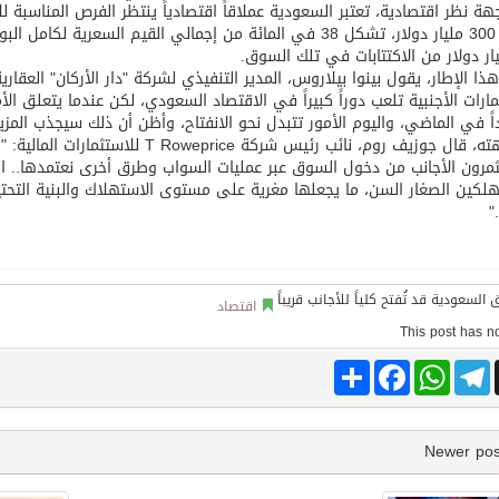
ة نظر اقتصادية، تعتبر السعودية عملاقاً اقتصادياً ينتظر الفرص المناسبة 
ا الإطار، يقول بينوا بيلاروس، المدير التنفيذي لشركة "دار الأركان" العقار
مارات الأجنبية تلعب دوراً كبيراً في الاقتصاد السعودي، لكن عندما يتعلق ا
ً في الماضي، واليوم الأمور تتبدل نحو الانفتاح، وأظن أن ذلك سيجذب المزيد
من جهته، قال جوزيف روم، نائب رئيس شركة
مرون الأجانب من دخول السوق عبر عمليات السواب وطرق أخرى نعتمدها..
لكين الصغار السن، ما يجعلها مغرية على مستوى الاستهلاك والبنية التحتي
"
اقتصاد
Share
Facebook
WhatsApp
Telegram