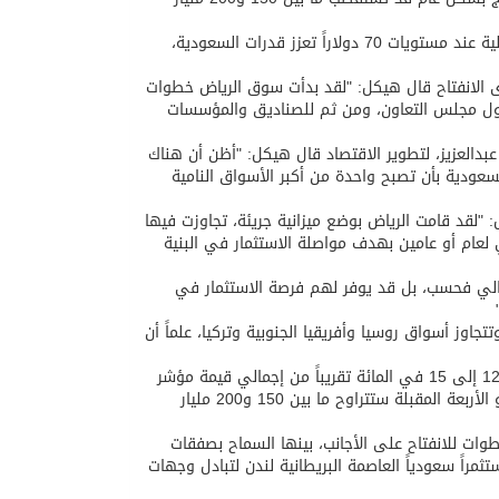
وذكر هيكل، في حديث لبرنامج "أسواق الشرق الأوسط CNN" أن أسعار النفط الحالية عند مستويات 70 دولاراً تعزز قدرات السعودية،
 الانفتاح قال هيكل: "لقد بدأت سوق الرياض خطوات
 دول مجلس التعاون، ومن ثم للصناديق والمؤسسات
بدالعزيز، لتطوير الاقتصاد قال هيكل: "أظن أن هناك
ودية بأن تصبح واحدة من أكبر الأسواق النامية
: "لقد قامت الرياض بوضع ميزانية جريئة، تجاوزت فيها
بل عجز مالي لعام أو عامين بهدف مواصلة الاستثمار في البنية
يذ الخطط دون عجز مالي فحسب، بل قد يوفر لهم فرصة الاستثمار في
اوز أسواق روسيا وأفريقيا الجنوبية وتركيا، علماً أن
وأوضح: "نتوقع أنه عند فتح الأسواق بشكل كامل، فإن بورصات المنطقة ستشكل 12 إلى 15 في المائة تقريباً من إجمالي قيمة مؤشر
الأسواق النامية، ما يعني أن الأموال التي ستدخل المنطقة خلال الأعوام الثلاثة أو الأربعة المقبلة ستتراوح ما بين 150 و200 مليار
ت للانفتاح على الأجانب، بينها السماح بصفقات
" لهم العام الماضي، وافتتاح سوق للسندات قبل أسبوع، كما قصد 50 مستثمراً سعودياً العاصمة البريطانية لندن لتبادل وجهات