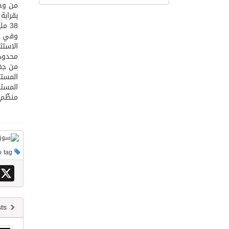
من وجه
38 مليار دولار من الاكتتابات في تلك السوق.
وفي هذ
الاستث
محدودا
المستث
المسته
منظّم.
This post has no tag
X
Newer posts