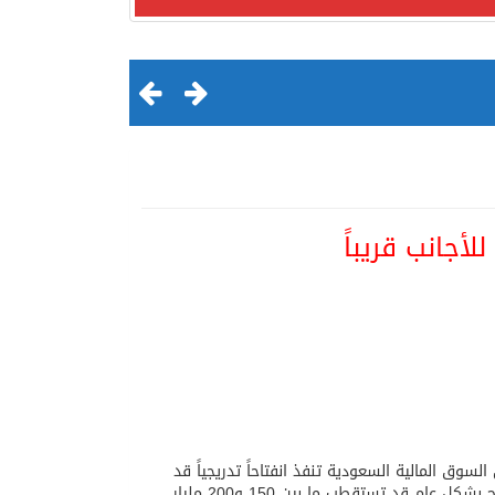
لأجانب قريباً
لقرن الثالث عشر الهجري
 "EFG هيرميس" الاستثماري، إن السوق المالية السعودية تنفذ انفتاحاً تدريجياً قد
يقود إلى دخول كامل للمستثمرين الأجانب إليها بعد عامين، معتبراً أن أسواق الخليج بشكل عام قد تستقطب ما بين 150 و200 مليار