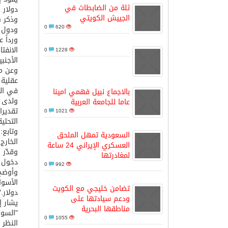
ثلة من الضابطات في
دولار 
الجييش الكويتي
مدينة الملك سلمان للطاقة “سبارك” 
0
620
ودول خ
ورداً 
الانفت
0
1228
كسوة الكعبة تعتلي البيت العتيق
الأجنب
وعن مد
عقلية 
“سبيس إكس” تطلق 24 قمرًا صناعيًا جديدًا إلى الفضاء
في الع
بالاجماع نبيل فهمي امينا
ولدى س
عاما للجامعة العربية
0
1021
التحتية
السعودية تمهل الملحق
الخارج
العسكري الإيراني 24 ساعة
وقدّر 
لمغادرتها
دخول ا
0
992
تضامن خليجي مع الكويت
دولار."
ودعم سيادتها على
يشار إ
مناطقها البحرية
0
1055
النظر 