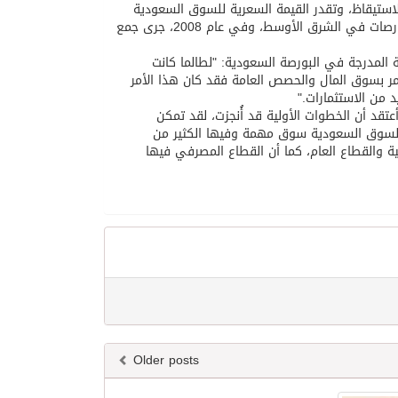
للاستيقاظ، وتقدر القيمة السعرية للسوق السعودية
بقرابة 300 مليار دولار، تشكل 38 في المائة من إجمالي القيم السعرية لكامل البورصات في الشرق الأوسط، وفي عام 2008، جرى جمع
ية المدرجة في البورصة السعودية: "لطالما كانت
لأمر بسوق المال والحصص العامة فقد كان هذا الأمر
 من الاستثمارات."
 T Roweprice للاستثمارات المالية: "أعتقد أن الخطوات الأولية قد أُنجزت، لقد تمكن
 السوق السعودية سوق مهمة وفيها الكثير من
ة والقطاع العام، كما أن القطاع المصرفي فيها
Older posts