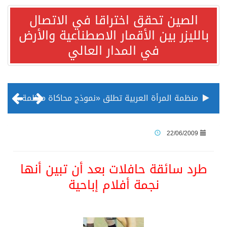
الصين تحقق اختراقا في الاتصال
بالليزر بين الأقمار الاصطناعية والأرض
في المدار العالي
منظمة المرأة العربية تطلق «نموذج محاكاة منظمة المرأة العربية للشباب» بمشاركة 10 دول عربية..غدًا
الناس في العديد من الدول ينظرون إلى الصين بصورة أكثر إيجابية من الولايات المتحدة
22/06/2009
إدراج قرية سيدي بوسعيد التونسية رسميا ضمن قائمة التراث العالمي
طرد سائقة حافلات بعد أن تبين أنها
نجمة أفلام إباحية
الأونكتاد»: السعودية تصعد للمرتبة الـ13 عالمياً في جذب الاستثمار الأجنبي في 2025 التدفقات قفزت 57.1 % إلى 33 مليار دولار مدفوعةً باستراتيجيات التنويع الاقتصادي
/ ست بلاطات رخامية تاريخية بمعرض عمارة الحرمين الشريفين توثق أسماء الخلفاء الراشدين وتعود إلى القرن الثالث عشر الهجري