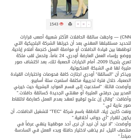
تسليم 248 حافلة سياحية صينية فاخرة مخصصة للسوق السعودية
1543
+
=
-
ثلة من الضابطات في الجييش الكويتي
CNN) — واجهت سائقة الحافلات الأكثر شعبية أصعب قرارات
لتحديد مستقبلها المهني بعد أن خيرتها الشركة البلجيكية التي
توظفها بين قيادة الحافلات أو مواصلة العمل كنجمة أفلام إباحية.
مدينة الملك سلمان للطاقة “سبارك” توقع اتفاقية تطوير مصانع جاهزة ومتخصصة في مجال الطاقة
ووضع رؤساء العمل العارضة أودري، 24 عاماً، وتحمل لقب ملكة
تعري بلجيكا 2009، أمام الخيارات الصعبة تلك، بعد اكتشاف صور
مثيرة لها في الشبكة العنكبوتية.
كسوة الكعبة تعتلي البيت العتيق
ويذكر أن "السائقة" أودري اجتازت كافة فحوصات واختبارات القيادة
الصعبة، خلال فترة تدريبية مكثفة استمرت ستة أسابيع.
وأوضحت قائلة: "استدعيت إلى قسم الموارد البشرية حيث خيرني
“سبيس إكس” تطلق 24 قمرًا صناعيًا جديدًا إلى الفضاء
المدير بين حرفتي المثيرة أو مهنتي الجديدة كسائقة حافلات."
وأضافت: "وقال إن عليّ توقيع تعهد بعدم العمل كعارضة لالتقاط
صور عارية لي."
ونفت كارين زيلا، الناطقة باسم شركة "TEC" لتشغيل الحافلات، أن
يكون للقرار "أي جوانب أخلاقية."
وأوضحت: "لا نريد أن نريد أن نرى أحد موظفينا ينهي عرضاً في
منتصف الليل، ثم يذهب لاختيار حافلة وبدء العمل في السادسة
صباحاً."