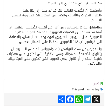
من المخاطر التي قد تؤدي إلى الموت.
وأوضحت أن الأغذية النباتية لها فوائد جمة، إذ إنها غنية
بالكاربوهيدرات والألياف والكثير من الفيتامينات الضرورية لجسم
الإنسان.
وبالمقابل حذرت جامبولس من أنه رغم أهمية الأطعمة النباتية، إلا
أنها قد تفتقد إلى الكميات الضرورية لعدد من المواد الغذائية
الضرورية، مثل البروتين، الضروري لقوة وعضلات الإنسان، بالإضافة
إلى فيتامين "ب 12" الضروري للحفاظ على الجهاز العصبي.
وللتعويض عن هذه النواقص رأت جامبولس أنه على النباتيين أن
يتناولوا الأطعمة المهجنة، وهي الأغذية التي تحتوي على مغذيات
ضئيلة المقدار، أو تناول بعض الحبوب التي تحتوي على الفيتامينات
والبروتين.
أخبار
This post has no tag
Share
Facebook
WhatsApp
Telegram
X