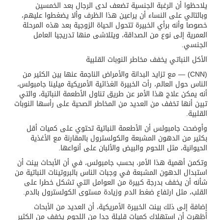
يلاحظوا أن الرغبة الجنسية تضعف لدى الرجال بعد الخمسين
وبالتالي على النساء أن يراعين هذا الظرف وألا يضغطوا عليهم،
خصوصا وأنه برأي الخبيرة تتحول الحياة الزوجية بعد هذه المرحلة
العمرية إلى نوع من الصداقة، ويتلاشى منها تدريجيا العامل
الجنسي.
الأكل النباتي يخفف مخاطر النوبات القلبية
(CNN) — مع تزايد البدانة والأمراض الناجمة عنها بين الكثير من
الناس حول العالم، رأت الخبيرة الغذائية الأمريكية ميلينا جامبولس،
أنه يمكن علاج هذا الأمر عن طريق تناول الأطعمة النباتية، والتي
تبين أنها تخفف من العديد من المخاطر الصحية على رأسها النوبات
القلبية.
وأوضحت جامبولس أن الأطعمة النباتية تحتوي على كميات أقل
بكثير من الدهون المشبعة والكولسترول بالمقارنة مع الأغذية
الحيوانية، مثل اللحوم والبيض والألبان على أنواعها.
وتكمن أهمية هذا الأمر، بحسب جامبولس، في أن الأبحاث بينت أن
استبدال الدهون المشبعة في وجبات الناس بالبروتينات النباتية من
شأنه أن يخفف بدرجة كبيرة من العوامل التي تشكل خطرا على
القلب، مثل ارتفاع ضغط الدم وزيادة مستوى الكولسترول بالدم.
إضافة إلى ذلك بينت الخبيرة الأمريكية، أن العديد من الأبحاث
أظهرت أن استهلاك كميات قليلة جدا من اللحوم يخفف من الكثير