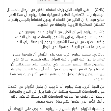
(CNN) — في الوقت الذي يزداد اهتمام الكثير من الرجال بالمسائل
تسليم 248 حافلة سياحية صينية فاخرة مخصصة للسوق السعودية
الجنسية رأت اختصاصية العلاج الأمريكية سارة ليبلوم أن هذا الأمر
مبالغ فيه، إذ أن الكثير من النساء لا يبدين اهتماماً بالجنس بقدر ما
تهمهن المعاشرة الزوجية والرفقة مع الشريك.
ثلة من الضابطات في الجييش الكويتي
وأشارت ليبلوم إلى أن الكثير من الأزواج، عندما يعزفون عن
الممارسات الجنسية، يبدأون بالشعور بالسعادة، وتبادل النكات،
مدينة الملك سلمان للطاقة “سبارك” توقع اتفاقية تطوير مصانع جاهزة ومتخصصة في مجال الطاقة
ولكنها حذرت من أن هذا الشعور لا يدوم إلا بضعة أيام، لأنه
سرعان ما تستعر الرغبة الجنسية لدى الرجال.
وبالتالي، بحسب ليبلوم، فإنه يجب على الأزواج أن يقوموا بعمل
كسوة الكعبة تعتلي البيت العتيق
توازن ما بين رغبة الزوج ورغبة المرأة، وذلك بتنظيم المرات التي
يمارسون فيها الجنس أسبوعيا، كي يحافظوا على سعادتهم، لأن
الامتناع عن الجنس لفترة وجيزة من شأنه أن يزيد الشوق والرغبة
“سبيس إكس” تطلق 24 قمرًا صناعيًا جديدًا إلى الفضاء
بين الشريكين وعليه يجعل ممارستهم للجنس أكثر حرارة بعد هذا
العزوف.
من ناحية أخرى، بينت ليبلوم أنه لا يجب أن يخجل الأزواج من التحدث
حول الممارسات الجنسية بينهما، لأن هذا يزيل كل الحرج والحواجز،
ويمكن كل طرف من معرفة الممارسات التي يحبها شريكه، وهو
برأيها الأمر الذي يضمن لهم حياة زوجية صحية.
وبالنسبة للأزواج الكبار بالسن رأت ليبلوم، أنه يجب على الزوجات أن