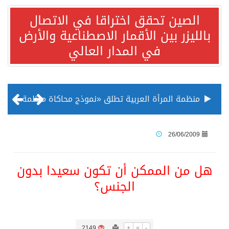
الصين تحقق اختراقا في الاتصال
بالليزر بين الأقمار الاصطناعية والأرض
في المدار العالي
منظمة المرأة العربية تطلق «نموذج محاكاة منظمة المرأة العربية للشباب» بمشاركة 10 دول عربية..غدًا
الناس في العديد من الدول ينظرون إلى الصين بصورة أكثر إيجابية من الولايات المتحدة
26/06/2009
إدراج قرية سيدي بوسعيد التونسية رسميا ضمن قائمة التراث العالمي
هل من الممكن أن تكون سعيدا بدون
الجنس؟
الأونكتاد»: السعودية تصعد للمرتبة الـ13 عالمياً في جذب الاستثمار الأجنبي في 2025 التدفقات قفزت 57.1 % إلى 33 مليار دولار مدفوعةً باستراتيجيات التنويع الاقتصادي
/ ست بلاطات رخامية تاريخية بمعرض عمارة الحرمين الشريفين توثق أسماء الخلفاء الراشدين وتعود إلى القرن الثالث عشر الهجري
2149
+
=
-