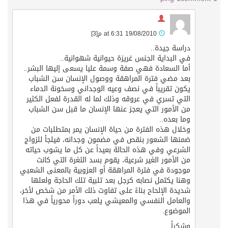
19/08/2010 at 6:31 م
[3]
دراسة جيدة..
في البداية الجنس غريزة حيوانية شهوانية..
أما السعادة فهي صفة وسمة عليا يسعى إليها البشر..
بعد مضي فترة المراهقة ووصول الإنسان سن الشباب
يكون تقريباً في نصف وعيه الوجداني وسخونة الدماء
التي تسري في عروقه وذلك لما له القدرة لفعل الكثير
من الأمور التي يعجز عنها الإنسان ما قبل سن الشباب
وما بعده..
وخلال هذه الفترة من حياة الإنسان يمر بمتطلبات من
ضمنها الشعور بنقص في مضمون وجدانه، فيلجأ للزواج
الشرعي وفي هذه الحالة بعيداً عن كل ما يشوب حياته
من الأمور الغير شرعية، يقوم بسد الثغرة التي كانت
موجودة في فترة المراهقة أو العزوبية بالمعنى الشعبي
وهنا يكتمل نصابه كرجل بعد تلبية تلك الحاجة ولعلها
شديدة الإلحاح بناءً على تفاوت ذلك الأمر من شخص لأخر،
والعامل النفسي والمعيشي يلعب دوراً محورياً في هذا
الموضوع.
وشكراً