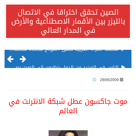
الصين تحقق اختراقا في الاتصال
بالليزر بين الأقمار الاصطناعية والأرض
في المدار العالي
الناس في العديد من الدول ينظرون إلى الصين بصورة أكثر إيجابية من الولايات المتحدة
إدراج قرية سيدي بوسعيد التونسية رسميا ضمن قائمة التراث العالمي
28/06/2009
الأونكتاد»: السعودية تصعد للمرتبة الـ13 عالمياً في جذب الاستثمار الأجنبي في 2025 التدفقات قفزت 57.1 % إلى 33 مليار دولار مدفوعةً باستراتيجيات التنويع الاقتصادي
موت جاكسون عطل شبكة الانترنت في
العالم
/ ست بلاطات رخامية تاريخية بمعرض عمارة الحرمين الشريفين توثق أسماء الخلفاء الراشدين وتعود إلى القرن الثالث عشر الهجري
تسليم 248 حافلة سياحية صينية فاخرة مخصصة للسوق السعودية