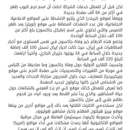
لكن قبل أن تتعطل خدمات الشركة اعلنت أن اسم نجم البوب ظهر
في أكثر من 66 ألف صفحة جديدة.
ووفقاً لموقع (تريندر) الذي يتتبع الانشطة على المواقع الاعلامية
الاجتماعية، فان عدد الصفحات المضافة على موقع (تويتر) بعد ظهر
الخميس والتي تحتوي على اسم (مايكل جاكسون) بلغ أكثر من
100 ألف خلال الساعة الواحدة.
وتضع هذه الارقام خبر وفاة جاكسون في نفس المستوى مع أخبار
المظاهرات في إيران، حيث كانت اخبار ايران تسجل 100 ألف إضافة
جديدة خلال الساعة في 16 يونيو/ حزيران الجاري، وأخيراً ارتفعت
لتبلغ 220 ألف في الساعة.
وتسببت التقارير الاولية حول وفاة جاكسون وما صاحبها من التباس
في موجة من التغييرات والتصحيحيات على صفحة النجم على موقع
(ويكيبيديا) للمعارف، حيث حاول المحررون مجاراة الاحداث والعديد
من الاشخاص الذين كانوا يحاولون تجديد الصفحة.
كما تعرض للتعطل كذلك موقع (تي ام زد) المعني بالشائعات حول
حياة المشاهير، والذي بدأ نشر القصة بعد ورود انباء عن قدوم
طاقم طبي إلى منزل جاكسون.
لكن مستخدمي الانترنت انتقلوا بعد ذلك إلى مواقع أخرى من بينها
موقع بيريز هيلتون المهتم باخبار مشاهير هوليوود.
وأكدت مجموعة (كينوت سيستيمز) العاملة في مجال مراقبة
المواقع الالكترونية أنها رصدت مشكلات في أداء مواقع (امريكا
اون لاين)، (سي بي اس)، (سي ان ان)، (ام اس ان بي سي)