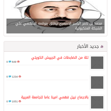
محمد بن ناصر الياسر الاسمري يطلق موقعه الشخصي علي
الشبكة العنكبوتية
جديد الأخبار
ثلة من الضابطات في الجييش الكويتي
0
649
0
1234
بالاجماع نبيل فهمي امينا عاما للجامعة العربية
0
1051