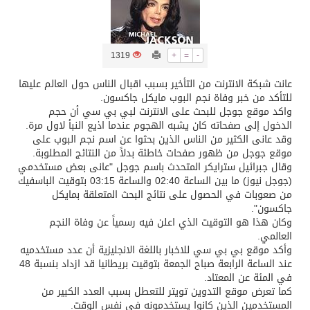
ثلة من الضابطات في الجييش الكويتي
1319
+
=
-
مدينة الملك سلمان للطاقة “سبارك” توقع اتفاقية تطوير مصانع جاهزة ومتخصصة في مجال الطاقة
عانت شبكة الانترنت من التأخير بسبب اقبال الناس حول العالم عليها
للتأكد من خبر وفاة نجم البوب مايكل جاكسون.
واكد موقع جوجل للبحث على الانترنت لبي بي سي أن حجم
كسوة الكعبة تعتلي البيت العتيق
الدخول إلى صفحاته كان يشبه الهجوم عندما اذيع النبأ لاول مرة.
وقد عانى الكثير من الناس الذين بحثوا عن اسم نجم البوب على
موقع جوجل من ظهور صفحات خاطئة بدلاً من النتائج المطلوبة.
“سبيس إكس” تطلق 24 قمرًا صناعيًا جديدًا إلى الفضاء
وقال جبرائيل سترايكر المتحدث باسم جوجل "عانى بعض مستخدمي
(جوجل نيوز) ما بين الساعة 02:40 والساعة 03:15 بتوقيت الباسفيك
من صعوبات في الحصول على نتائج البحث المتعلقة بمايكل
منظمة المرأة العربية تطلق «نموذج محاكاة منظمة المرأة العربية للشباب» بمشاركة 10 دول عربية..غدًا
جاكسون".
وكان هذا هو التوقيت الذي اعلن فيه رسمياً عن وفاة النجم
العالمي.
وأكد موقع بي بي سي للاخبار باللغة الانجليزية أن عدد مستخدميه
عند الساعة الرابعة صباح الجمعة بتوقيت بريطانيا قد ازداد بنسبة 48
في المئة عن المعتاد.
كما تعرض موقع التدوين تويتر للتعطل بسبب العدد الكبير من
المستخدمين الذين كانوا يستخدمونه في نفس الوقت.