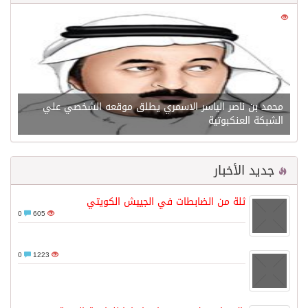
0
21584
محمد بن ناصر الياسر الاسمري يطلق موقعه الشخصي علي
الشبكة العنكبوتية
جديد الأخبار
ثلة من الضابطات في الجييش الكويتي
0
605
0
1223