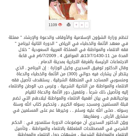
تسليم 248 حافلة سياحية صينية فاخرة مخصصة للسوق السعودية
1109
+
=
-
ثلة من الضابطات في الجييش الكويتي
تنظم وزارة الشؤون الإسلامية والأوقاف والدعوة والإرشاد " ممثلة
في معهد الأئمة والخطباء في الرياض " الدورة الثانية لبرنامج "
فقه الانتماء والمواطنة في المملكة العربية السعودية " خلال
مدينة الملك سلمان للطاقة “سبارك” توقع اتفاقية تطوير مصانع جاهزة ومتخصصة في مجال الطاقة
المدة من 11-13/7/1430هـ الموافق 4 ـ 6/7/2009م في قاعة
الاجتماعات الرئيسة بالغرفة التجارية بمدينة الدمام .
كسوة الكعبة تعتلي البيت العتيق
وقال الدكتور توفيق السديري وكيل الوزارة : إن البرنامج ـ الذي
ينتظر أن يشارك فيه حوالي (300) من الأئمة والخطباء والدعاة
ومنسوبي المساجد في المنطقة الشرقية ـ يستهدف تأصيل فقه
“سبيس إكس” تطلق 24 قمرًا صناعيًا جديدًا إلى الفضاء
الانتماء والمواطنة من الناحية الشرعية ، وغرس حب الوطن والانتماء
إليه وتأصيل ذلك شرعاً ، وتفعيل دور الأئمة والدعاة للقيام
بواجباتهم في بيان أهمية الانتماء والمواطنة لبلادهم التي تضم
قبلة المسلمين ومسجد رسوله الكريم ، وتحكيم كتاب الله وسنة
رسوله ـ صلى الله عليه وسلم ـ ، وخيرها عم على المسلمين في
مشارق الأرض ، ومغاربها.
وبيّن الدكتور السديري أن موضوعات الدورة ستتمحور في : الحكم
الشرعي في المصطلحات المتعلقة بالانتماء والمواطنة ، وتأصيل
الانتماء والمواطنة الشرعية ، وشبهات حول الانتماء والمواطنة