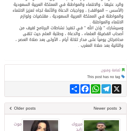
والرد عليها ، والانتماء والمواطنة في المملكة العربية السعودية
(الأسس – المواقف) ، وواجبات الدعاة والأئمة تجاه تعزيز الانتماء
والمواطنة في المملكة العربية السعودية ، مقتضيات ولوازم
الانتماء والمواطنة .
وسيشارك " بإذن الله " في تنفيذ نشاطات البرنامج لفيف من
أصحاب الفضيلة العلماء ، والدعاة ، وطلبة العلم حيث تلقى
محاضرتان يومياً على مدار ثلاثة أيام ، الأولى بعد صلاة العصر ،
والثانية بعد صلاة المغرب .
ثقافة وفنون
This post has no tag
Share
Facebook
WhatsApp
Telegram
X
Older posts
Newer posts
مبروك
موت
زايد