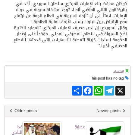
كوكان محافظ بنك الإمارات المركزي سلطان السويدي، أكد في
يناير/كانون الثاني الماضي أنه لا توجد مشكلة سيولة في دولة
الإمارات، لافتاً إلى أن "أزمة السيولة في العالم ناجمة عن ارتفاع
سعر الإقراض بين البنوك بسبب الأزمة المالية العالمية."
وقال السويدي إن لدى مصرف الإمارات المركزي "الموارد الكثيرة
لضخ السيولة في النظام المصرفي المحلي، مؤكداً على إصدار
الحكومة لسندات خزينة لتغطية التسهيلات التي قدمتها للقطاع
المصرفي أخيرا."
اقتصاد
This post has no tag
Share
Facebook
WhatsApp
Telegram
X
Older posts
Newer posts
عصابة
غدا
النادي