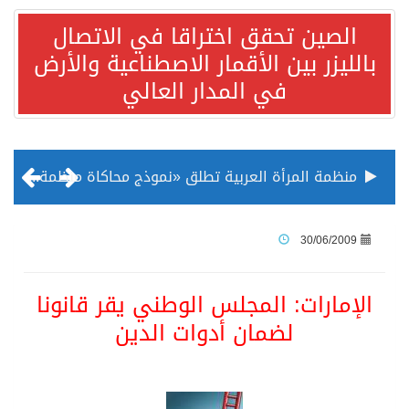
الصين تحقق اختراقا في الاتصال
بالليزر بين الأقمار الاصطناعية والأرض
في المدار العالي
منظمة المرأة العربية تطلق «نموذج محاكاة منظمة المرأة العربية للشباب» بمشاركة 10 دول عربية..غدًا
الناس في العديد من الدول ينظرون إلى الصين بصورة أكثر إيجابية من الولايات المتحدة
30/06/2009
إدراج قرية سيدي بوسعيد التونسية رسميا ضمن قائمة التراث العالمي
الإمارات: المجلس الوطني يقر قانونا
لضمان أدوات الدين
الأونكتاد»: السعودية تصعد للمرتبة الـ13 عالمياً في جذب الاستثمار الأجنبي في 2025 التدفقات قفزت 57.1 % إلى 33 مليار دولار مدفوعةً باستراتيجيات التنويع الاقتصادي
/ ست بلاطات رخامية تاريخية بمعرض عمارة الحرمين الشريفين توثق أسماء الخلفاء الراشدين وتعود إلى القرن الثالث عشر الهجري