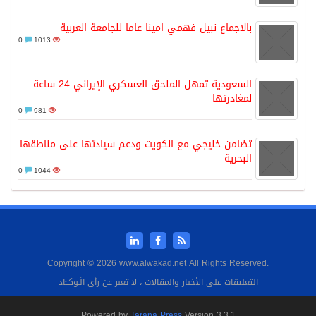
بالاجماع نبيل فهمي امينا عاما للجامعة العربية
0
1013
السعودية تمهل الملحق العسكري الإيراني 24 ساعة
لمغادرتها
0
981
تضامن خليجي مع الكويت ودعم سيادتها على مناطقها
البحرية
0
1044
Copyright © 2026 www.alwakad.net All Rights Reserved.
التعليقات على الأخبار والمقالات ، لا تعبر عن رأي الَـوكــَاد
Powered by
Tarana Press
Version 3.3.1