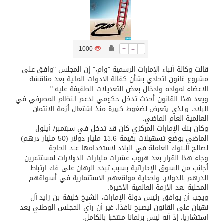
تسليم 248 حافلة سياحية صينية فاخرة مخصصة للسوق السعودية
1000
+
=
-
ثلة من الضابطات في الجييش الكويتي
قالت وكالة أنباء الإمارات الرسمية "وام،" إن المجلس "وافق على
مشروع قانون اتحادي بشأن كفالة الادوات المالية بعد مناقشة
مدينة الملك سلمان للطاقة “سبارك” توقع اتفاقية تطوير مصانع جاهزة ومتخصصة في مجال الطاقة
الاعضاء لمواده وادخال بعض التعديلات الطفيفة عليه."
ويعد هذا القانون أحدث تدخل حكومي لدعم النظام المصرفي في
البلاد، والذي يتعرض لضغوط كبيرة منذ اشتعال أزمة الائتمان
كسوة الكعبة تعتلي البيت العتيق
العالمية العام الماضي.
وكان بنك الإمارات المركزي كان قد تدخل في سبتمبر/ أيلول
الماضي بوضع تسهيلات بقيمة 13.6 مليار دولار (50 مليار درهم)
“سبيس إكس” تطلق 24 قمرًا صناعيًا جديدًا إلى الفضاء
لصالح البنوك العاملة في البلاد لاستخدامها عند الحاجة.
وجاء هذا القرار بعد هروب عشرات مليارات الدولارات لمستثمرين
أجانب من السوق الإماراتية بسبب تبدد الرهان على فك ارتباط
الدرهم بالدولار، ولحماية مواقعهم الاستثمارية في أسواقهم
المحلية بعد الأزمة العالمية الأخيرة.
ويجب أن يوافق رئيس دولة الإمارات، الشيخ خليفة بن زايد آل
نهيان على القانون ليصبح نافذا، غير أن رأي المجلس الوطني يعد
استشاريا، إذ أنه ليس برلمانا منتخبا بالكامل.