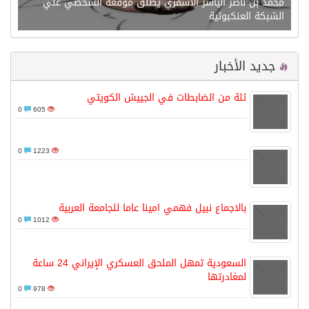
محمد بن ناصر الياسر الاسمري يطلق موقعه الشخصي علي
الشبكة العنكبوتية
جديد الأخبار
ثلة من الضابطات في الجييش الكويتي
0
605
0
1223
بالاجماع نبيل فهمي امينا عاما للجامعة العربية
0
1012
السعودية تمهل الملحق العسكري الإيراني 24 ساعة
لمغادرتها
0
978