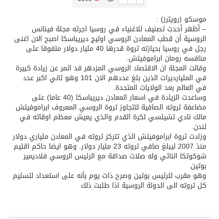
موسكو (رويترز) :
تسليم 248 حافلة سياحية صينية فاخرة مخصصة للسوق السعودية
– أظهر أحدث تصنيف للاغنياء في روسيا اجرته مجلة فينانس
الروسية أن قطب المعادن الروسي اوليج ديريباسكا اصبح الان اغنى
رجل في روسيا بحيازته ثروة قدرها 40 مليار دولار متفوقا على
ثلة من الضابطات في الجييش الكويتي
منافسه رومان ابراموفيتش.
وقالت المجلة ان الاقتصاد الروسي المزدهر قد اثمر عن زيادة كبيرة
في المليارديرات الذين بلغ عددهم الان 101 وهو ثاني اكبر عدد
مدينة الملك سلمان للطاقة “سبارك” توقع اتفاقية تطوير مصانع جاهزة ومتخصصة في مجال الطاقة
في العالم بعد الولايات المتحدة.
وساعدت الزيادة في اسعار المعادن ديريباسكا (40 عاما) على
مضاعفة ثروته الصافية لتتجاوز ثروة الروسي المعروف ابراموفيتش
كسوة الكعبة تعتلي البيت العتيق
مالك نادي تشيلسي لكرة القدم والذي يعيش معظم اوقاته في
لندن.
وزادت ثروة ابراموفيتش الذي تتركز ثروته في المعادن ملياري دولار
“سبيس إكس” تطلق 24 قمرًا صناعيًا جديدًا إلى الفضاء
منذ 2007 ليبلغ صافي ثروته 23 مليار دولار. وهو ايضا حاكم اقليم
شوكوتكا النائي وله صلات صداقة مع الرئيس الروسي فلاديمير
بوتين.
وهو مقرب للرئيس بوتين وصرح ذات يوم بأنه على استعداد لتسليم
كل ثروته الى الدولة الروسية اذا طلبت ذلك