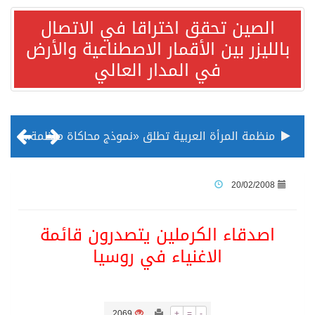
الصين تحقق اختراقا في الاتصال
بالليزر بين الأقمار الاصطناعية والأرض
في المدار العالي
منظمة المرأة العربية تطلق «نموذج محاكاة منظمة المرأة العربية للشباب» بمشاركة 10 دول عربية..غدًا
الناس في العديد من الدول ينظرون إلى الصين بصورة أكثر إيجابية من الولايات المتحدة
20/02/2008
إدراج قرية سيدي بوسعيد التونسية رسميا ضمن قائمة التراث العالمي
اصدقاء الكرملين يتصدرون قائمة
الاغنياء في روسيا
الأونكتاد»: السعودية تصعد للمرتبة الـ13 عالمياً في جذب الاستثمار الأجنبي في 2025 التدفقات قفزت 57.1 % إلى 33 مليار دولار مدفوعةً باستراتيجيات التنويع الاقتصادي
/ ست بلاطات رخامية تاريخية بمعرض عمارة الحرمين الشريفين توثق أسماء الخلفاء الراشدين وتعود إلى القرن الثالث عشر الهجري
2069
+
=
-