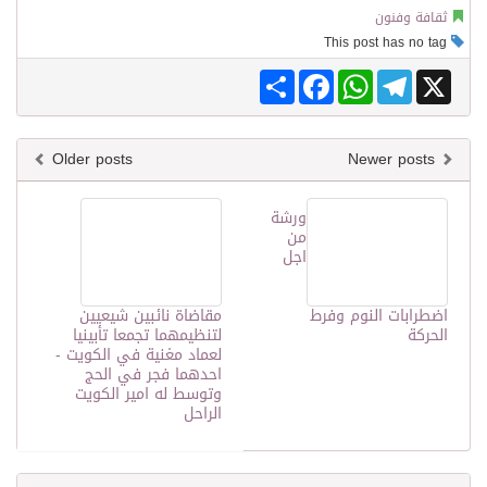
ثقافة وفنون
This post has no tag
Share
Facebook
WhatsApp
Telegram
X
Older posts
Newer posts
ورشة
من
اجل
اضطرابات النوم وفرط
مقاضاة نائبين شيعيين
الحركة
لتنظيمهما تجمعا تأبينيا
لعماد مغنية في الكويت -
احدهما فجر في الحج
وتوسط له امير الكويت
الراحل