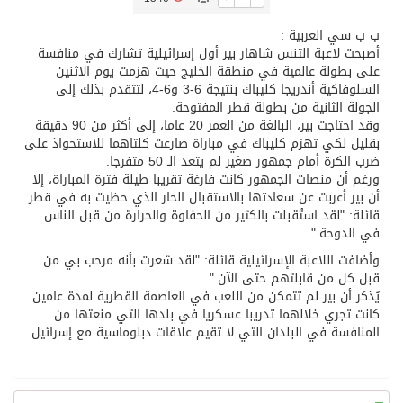
ب ب سي العربية :
تسليم 248 حافلة سياحية صينية فاخرة مخصصة للسوق السعودية
أصبحت لاعبة التنس شاهار بير أول إسرائيلية تشارك في منافسة
على بطولة عالمية في منطقة الخليج حيث هزمت يوم الاثنين
السلوفاكية أندريجا كليباك بنتيجة 6-3 و6-4، لتتقدم بذلك إلى
ثلة من الضابطات في الجييش الكويتي
الجولة الثانية من بطولة قطر المفتوحة.
وقد احتاجت بير، البالغة من العمر 20 عاما، إلى أكثر من 90 دقيقة
بقليل لكي تهزم كليباك في مباراة صارعت كلتاهما للاستحواذ على
مدينة الملك سلمان للطاقة “سبارك” توقع اتفاقية تطوير مصانع جاهزة ومتخصصة في مجال الطاقة
ضرب الكرة أمام جمهور صغير لم يتعد الـ 50 متفرجا.
ورغم أن منصات الجمهور كانت فارغة تقريبا طيلة فترة المباراة، إلا
أن بير أعربت عن سعادتها بالاستقبال الحار الذي حظيت به في قطر
كسوة الكعبة تعتلي البيت العتيق
قائلة: "لقد استُقبلت بالكثير من الحفاوة والحرارة من قبل الناس
في الدوحة."
“سبيس إكس” تطلق 24 قمرًا صناعيًا جديدًا إلى الفضاء
وأضافت اللاعبة الإسرائيلية قائلة: "لقد شعرت بأنه مرحب بي من
قبل كل من قابلتهم حتى الآن."
يُذكر أن بير لم تتمكن من اللعب في العاصمة القطرية لمدة عامين
كانت تجري خلالهما تدريبا عسكريا في بلدها التي منعتها من
المنافسة في البلدان التي لا تقيم علاقات دبلوماسية مع إسرائيل.