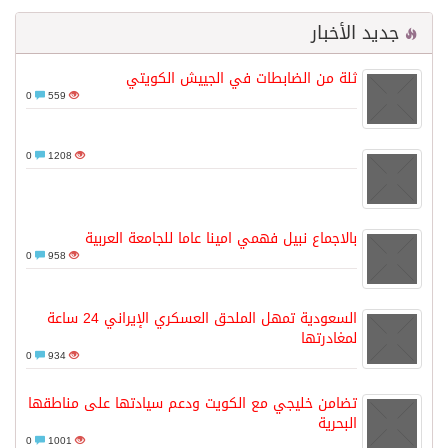
جديد الأخبار
ثلة من الضابطات في الجييش الكويتي
0
559
0
1208
بالاجماع نبيل فهمي امينا عاما للجامعة العربية
0
958
السعودية تمهل الملحق العسكري الإيراني 24 ساعة
لمغادرتها
0
934
تضامن خليجي مع الكويت ودعم سيادتها على مناطقها
البحرية
0
1001