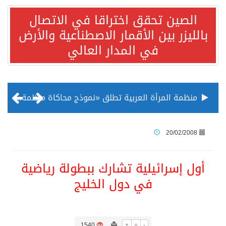
الصين تحقق اختراقا في الاتصال
بالليزر بين الأقمار الاصطناعية والأرض
في المدار العالي
منظمة المرأة العربية تطلق «نموذج محاكاة منظمة المرأة العربية للشباب» بمشاركة 10 دول عربية..غدًا
الناس في العديد من الدول ينظرون إلى الصين بصورة أكثر إيجابية من الولايات المتحدة
20/02/2008
إدراج قرية سيدي بوسعيد التونسية رسميا ضمن قائمة التراث العالمي
أول إسرائيلية تشارك ببطولة رياضية
في دول الخليج
الأونكتاد»: السعودية تصعد للمرتبة الـ13 عالمياً في جذب الاستثمار الأجنبي في 2025 التدفقات قفزت 57.1 % إلى 33 مليار دولار مدفوعةً باستراتيجيات التنويع الاقتصادي
/ ست بلاطات رخامية تاريخية بمعرض عمارة الحرمين الشريفين توثق أسماء الخلفاء الراشدين وتعود إلى القرن الثالث عشر الهجري
1540
+
=
-