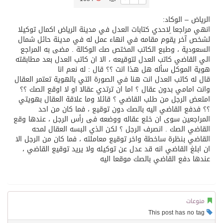
الرياض – الوكاد:
تسليم 248 حافلة سياحية صينية فاخرة مخصصة للسوق السعودية
انهي مراجعا ِلاحدي كتابات العدل في مدينة الرياض اكمال توكيلا
لشخص آخر يقوم مقامه في انهاء عمل له في مدينة حائل شمال
السعودية ، وطبع الكاتب المختص صك الوكالة . مضى به المراجع
ثلة من الضابطات في الجييش الكويتي
الي القاضي كاتب العدل لتوقيعه ، الا ان كاتب العدل بعد مطابقته
هوية الموكل سأله هل هذا انت ؟؟ قال : له نعم انا
قال له كاتب العدل انت هنا في الصورة التي بالهوية تعتمر العقال
مدينة الملك سلمان للطاقة “سبارك” توقع اتفاقية تطوير مصانع جاهزة ومتخصصة في مجال الطاقة
وانت امامي بدون عقال ؟ اما ان ترتدي عقالا او لا اوقع الصك ؟؟
امتعض الرجل من طلب القاضي ؟ قائلا وما علاقة العقال بهويتي
؟؟ فدفع القاضي اليه بالصك دون توقيع ، فما كان من احد
كسوة الكعبة تعتلي البيت العتيق
المراجعين سوى ان خلع عقاله ووضعه فى رأس الرجل ، عندها وقع
القاضي الصك . انصرف الرجل ؟ لكن الذي البسه العقال لمحه
القاضي بنظرة ساخطة واخر توقيع معاملته ، فما كان من الرجل الا
“سبيس إكس” تطلق 24 قمرًا صناعيًا جديدًا إلى الفضاء
ان ابلغ القاضي انه قد عدل عن توكيله ولا يريد توقيع القاضي ،
عندها دفع القاضي بالصك موقعا اليه
منوعات
This post has no tag