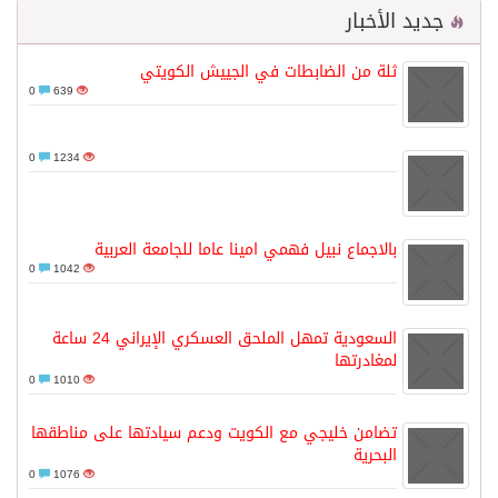
جديد الأخبار
ثلة من الضابطات في الجييش الكويتي
0
639
0
1234
بالاجماع نبيل فهمي امينا عاما للجامعة العربية
0
1042
السعودية تمهل الملحق العسكري الإيراني 24 ساعة
لمغادرتها
0
1010
تضامن خليجي مع الكويت ودعم سيادتها على مناطقها
البحرية
0
1076