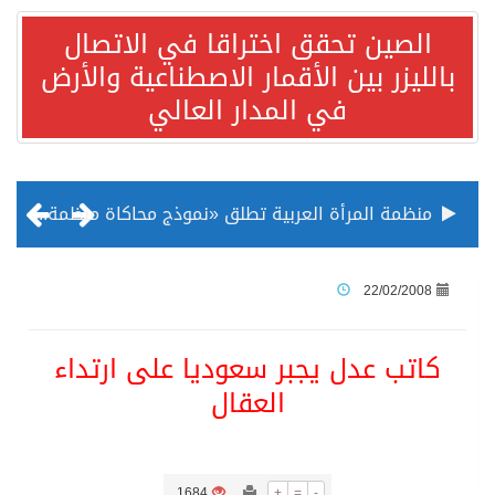
الصين تحقق اختراقا في الاتصال
بالليزر بين الأقمار الاصطناعية والأرض
في المدار العالي
منظمة المرأة العربية تطلق «نموذج محاكاة منظمة المرأة العربية للشباب» بمشاركة 10 دول عربية..غدًا
الناس في العديد من الدول ينظرون إلى الصين بصورة أكثر إيجابية من الولايات المتحدة
22/02/2008
إدراج قرية سيدي بوسعيد التونسية رسميا ضمن قائمة التراث العالمي
كاتب عدل يجبر سعوديا على ارتداء
العقال
الأونكتاد»: السعودية تصعد للمرتبة الـ13 عالمياً في جذب الاستثمار الأجنبي في 2025 التدفقات قفزت 57.1 % إلى 33 مليار دولار مدفوعةً باستراتيجيات التنويع الاقتصادي
/ ست بلاطات رخامية تاريخية بمعرض عمارة الحرمين الشريفين توثق أسماء الخلفاء الراشدين وتعود إلى القرن الثالث عشر الهجري
1684
+
=
-