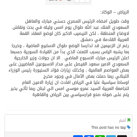
الرياض – الوكاد:
تسليم 248 حافلة سياحية صينية فاخرة مخصصة للسوق السعودية
وقت طويل امضاه الرئيس المصري حسني مبارك والعاهل
السعودي الملك عبد الله طوال يوم امس وليله في بحث ونقاش
ثلة من الضابطات في الجييش الكويتي
لاوضاع المنطقة ، لكن النيصيب الاكبر كان لوضع انعقاد القمة
العربية القادمة في دمشق
رغم ان الزعيمين قد تدارسا الوضع طوال الاسابيع الماضية ، وخرجا
مدينة الملك سلمان للطاقة “سبارك” توقع اتفاقية تطوير مصانع جاهزة ومتخصصة في مجال الطاقة
بما يشبه الياس بسبب التعنت الذي بدأ من القيادة السورية حسبما
اعلن الرئيس مبارك الاسبوع الماضي . الا ان جولات وزير الخارجية
السعودي الامير سعود الفيصل على مدار الاسبوعين الماضيين على
كسوة الكعبة تعتلي البيت العتيق
بعض العواصم العالمية ، وكذلك زيارات فؤاد السنيورة رئيس الوزراء
اللبناني ربما حملت بعض الآمال في وجود مخرج
اوساط سياسية عليا في الرياض افادت ان زيارة الامين العام
“سبيس إكس” تطلق 24 قمرًا صناعيًا جديدًا إلى الفضاء
للجامعة العربية السيد عمرو موسي امس الي لبنان ربما تأتي بخبر
يتم على ضوئه صنع قرارسياسي بين الرياض والقاهرة
أخبار
This post has no tag