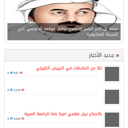
محمد بن ناصر الياسر الاسمري يطلق موقعه الشخصي علي
الشبكة العنكبوتية
جديد الأخبار
ثلة من الضابطات في الجييش الكويتي
0
637
0
1233
بالاجماع نبيل فهمي امينا عاما للجامعة العربية
0
1040