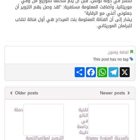
للنشر في دولة تونس، قبل أن يتم شحنها للتوزيع من وفي
موريتانيا، وأضافت المعلومة مستغربة: "لقد وصل بهم التزوير أن
جعلوني أغني مع الرقاية"
يشار إلى أن الفنانة المعلومة بنت الميداح هي أول فنانة تنتخب
للبرلمان الموريتاني.
ثقافة وفنون
This post has no tag
Share
Facebook
WhatsApp
Telegram
X
Older posts
Newer posts
تقنية
حملة
النانو
في
جامعة
طيبة
بالمدينة المنورة بمعونة
الترويج لمؤتمرالتنمية