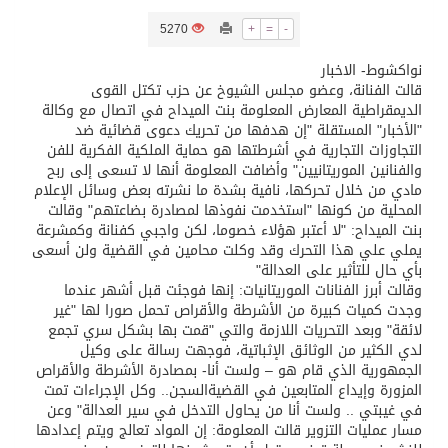
5270
+
=
-
تسليم 248 حافلة سياحية صينية فاخرة مخصصة للسوق السعودية
نواكشوط- الاخبار
قالت الفنانة، وعضو مجلس الشيوخ عن حزب تكتل القوى
ثلة من الضابطات في الجييش الكويتي
الديمقراطية المعارض المعلومة بنت الميداح في اتصال مع وكالة
"الأخبار" المستقلة "إن هدفها من تحريك دعوى قضائية ضد
التجاوزات التجارية في أشرطتها هو حماية الملكية الفكرية للفن
مدينة الملك سلمان للطاقة “سبارك” توقع اتفاقية تطوير مصانع جاهزة ومتخصصة في مجال الطاقة
والفنانين الموريتانيين" وأضافت المعلومة أنها لا تسعى إلى ربح
مادي من خلال تحركها، نافية بشدة ما نشرته بعض وسائل الإعلام
المحلية من كونها "استخدمت نفوذها لمصادرة بضاعتهم" وقالت
كسوة الكعبة تعتلي البيت العتيق
بنت الميداح: "لا أعتبر هؤلاء خصوما، لكن واجبي كفنانة وكمشرعة
يملي علي هذا التحرك وقد وكلت محامين في القضية ولن أسعى
بأي حال للتأثير على العدالة"
“سبيس إكس” تطلق 24 قمرًا صناعيًا جديدًا إلى الفضاء
وقالت أبرز الفنانات الموريتانيات: إنها فوجئت قبل أشهر عندما
وجدت كميات كبيرة من الأشرطة والأقراص تحمل صورا لها "غير
لائقة" وبعد التحريات اللازمة والتي "قمت بها بشكل سري تجمع
لدي الكثير من الوثائق الإثباتية، فوجهت رسالة على وكيل
الجمهورية الذي قام هو – ولست أنا- بمصادرة الأشرطة والأقراص
المزورة وإيداع المتابعين في القضيةالسجن.. وكل الإجراءات تمت
في غيبتي .. ولست أنا من يحاول التدخل في سير العدالة" وعن
مسار عمليات التزوير قالت المعلومة: إن المواد تعالج ويتم إعدادها