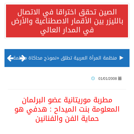
الصين تحقق اختراقا في الاتصال
بالليزر بين الأقمار الاصطناعية والأرض
في المدار العالي
منظمة المرأة العربية تطلق «نموذج محاكاة منظمة المرأة العربية للشباب» بمشاركة 10 دول عربية..غدًا
الناس في العديد من الدول ينظرون إلى الصين بصورة أكثر إيجابية من الولايات المتحدة
01/01/2008
إدراج قرية سيدي بوسعيد التونسية رسميا ضمن قائمة التراث العالمي
مطربة موريتانية عضو البرلمان
المعلومة بنت الميداح : هدفي هو
الأونكتاد»: السعودية تصعد للمرتبة الـ13 عالمياً في جذب الاستثمار الأجنبي في 2025 التدفقات قفزت 57.1 % إلى 33 مليار دولار مدفوعةً باستراتيجيات التنويع الاقتصادي
حماية الفن والفنانين
/ ست بلاطات رخامية تاريخية بمعرض عمارة الحرمين الشريفين توثق أسماء الخلفاء الراشدين وتعود إلى القرن الثالث عشر الهجري