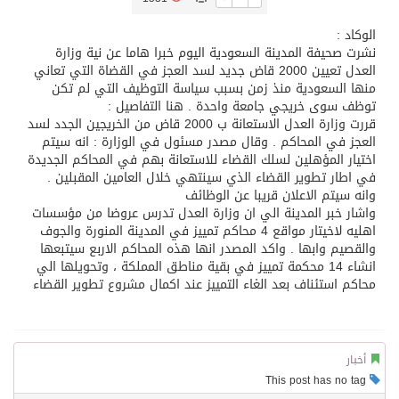
الوكاد :
تسليم 248 حافلة سياحية صينية فاخرة مخصصة للسوق السعودية
نشرت صحيفة المدينة السعودية اليوم خبرا هاما عن نية وزارة
العدل تعيين 2000 قاض جديد لسد العجز في القضاة التي تعاني
منها السعودية منذ زمن بسبب سياسة التوظيف التي لم تكن
ثلة من الضابطات في الجييش الكويتي
توظف سوى خريجي جامعة واحدة . هنا التفاصيل :
قررت وزارة العدل الاستعانة ب 2000 قاض من الخريجين الجدد لسد
العجز في المحاكم . وقال مصدر مسئول في الوزارة : انه سيتم
مدينة الملك سلمان للطاقة “سبارك” توقع اتفاقية تطوير مصانع جاهزة ومتخصصة في مجال الطاقة
اختيار المؤهلين لسلك القضاء للاستعانة بهم في المحاكم الجديدة
في اطار تطوير القضاء الذي سينتهي خلال العامين المقبلين .
وانه سيتم الاعلان قريبا عن الوظائف
كسوة الكعبة تعتلي البيت العتيق
واشار خبر المدينة الي ان وزارة العدل تدرس عروضا من مؤسسات
اهليه لاخيتار مواقع 4 محاكم تمييز في المدينة المنورة والجوف
والقصيم وابها . واكد المصدر انها هذه المحاكم الاربع سيتبعها
“سبيس إكس” تطلق 24 قمرًا صناعيًا جديدًا إلى الفضاء
انشاء 14 محكمة تمييز في بقية مناطق المملكة ، وتحويلها الي
محاكم استئناف بعد الغاء التمييز عند اكمال مشروع تطوير القضاء
أخبار
This post has no tag