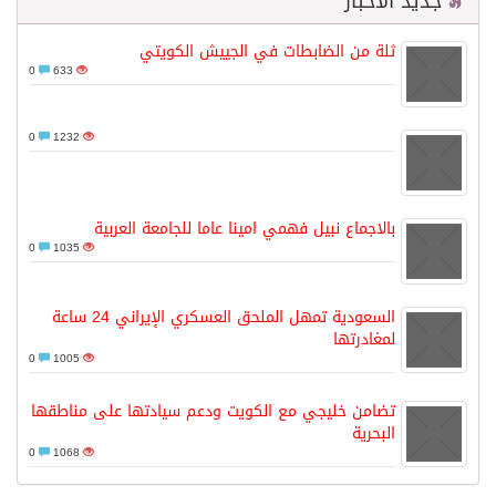
جديد الأخبار
ثلة من الضابطات في الجييش الكويتي
0
633
0
1232
بالاجماع نبيل فهمي امينا عاما للجامعة العربية
0
1035
السعودية تمهل الملحق العسكري الإيراني 24 ساعة
لمغادرتها
0
1005
تضامن خليجي مع الكويت ودعم سيادتها على مناطقها
البحرية
0
1068