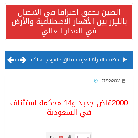
الصين تحقق اختراقا في الاتصال
بالليزر بين الأقمار الاصطناعية والأرض
في المدار العالي
منظمة المرأة العربية تطلق «نموذج محاكاة منظمة المرأة العربية للشباب» بمشاركة 10 دول عربية..غدًا
الناس في العديد من الدول ينظرون إلى الصين بصورة أكثر إيجابية من الولايات المتحدة
27/02/2008
إدراج قرية سيدي بوسعيد التونسية رسميا ضمن قائمة التراث العالمي
2000قاض جديد و14 محكمة استئناف
في السعودية
الأونكتاد»: السعودية تصعد للمرتبة الـ13 عالمياً في جذب الاستثمار الأجنبي في 2025 التدفقات قفزت 57.1 % إلى 33 مليار دولار مدفوعةً باستراتيجيات التنويع الاقتصادي
/ ست بلاطات رخامية تاريخية بمعرض عمارة الحرمين الشريفين توثق أسماء الخلفاء الراشدين وتعود إلى القرن الثالث عشر الهجري
1531
+
=
-