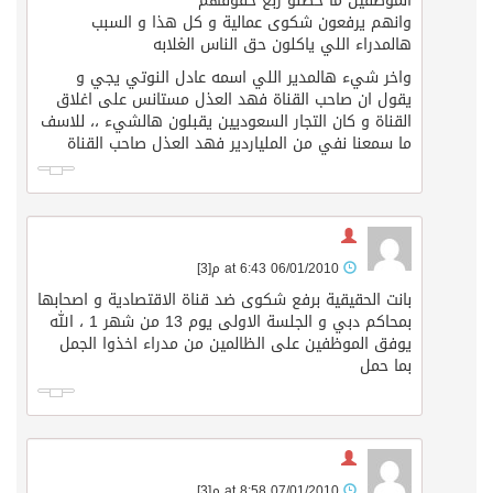
الموظفين ما حصلو ربع حقوقهم
وانهم يرفعون شكوى عمالية و كل هذا و السبب
هالمدراء اللي ياكلون حق الناس الغلابه
واخر شيء هالمدير اللي اسمه عادل النوتي يجي و
يقول ان صاحب القناة فهد العذل مستانس على اغلاق
القناة و كان التجار السعوديين يقبلون هالشيء ،، للاسف
ما سمعنا نفي من الملياردير فهد العذل صاحب القناة
06/01/2010 at 6:43 م
[3]
بانت الحقيقية برفع شكوى ضد قناة الاقتصادية و اصحابها
بمحاكم دبي و الجلسة الاولى يوم 13 من شهر 1 ، الله
يوفق الموظفين على الظالمين من مدراء اخذوا الجمل
بما حمل
07/01/2010 at 8:58 م
[3]