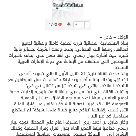
تسليم 248 حافلة سياحية صينية فاخرة مخصصة للسوق السعودية
4743
+
=
-
ثلة من الضابطات في الجييش الكويتي
الوكاد – خاص –
قناة الاقتصادية الفضائية قررت تصفية كاملة ونهائية لجميع
أعمالها، ومنها البث الفضائي، بعدما وقعت الشركة بخسائر مالية
مدينة الملك سلمان للطاقة “سبارك” توقع اتفاقية تطوير مصانع جاهزة ومتخصصة في مجال الطاقة
كبيرة. حيث أشارت ببيان رسمي الى أنها تعمل على إيقاف تأشيرات
الموظفين التي تمكنهم من الإقامة في دولة الإمارات العربية
المتحدة.
كسوة الكعبة تعتلي البيت العتيق
وقد حددت القناة تاريخ 31 كانون الأول الحالي كموعد أقصى
للإغلاق، وكذلك بمثابة آخر موعد لإنهاء تعاقدات عمل الموظفين مع
الشركة المالكة، والتي هي شركة "بزنس تشانل تي في".
“سبيس إكس” تطلق 24 قمرًا صناعيًا جديدًا إلى الفضاء
وأشارت القناة التي تبث من دبي، بأنها قامت بتوجيه إنذارات خطية
لجميع العاملين فيها تحدد فيه يوم الإغلاق. حيث إن الجمعية
العمومية كانت قد قررت تصفية الشركة بالكامل عبر إغلاق القناة
التي تسبب بإغلاقها "تراكم مبالغ كبيرة على الشركة" لم تستطع
سدادها، كما عبر البيان.
وكان طارق بن أحمد ريري، المشرف العام على المحطة، توجه ببيان
رسمي مخاطبا فيها المدير العام بقرار العزل وقرار التصفية وكذلك
الإشارة الى أن الشركة ستقدم التعويضات المناسبة لموظفيها.