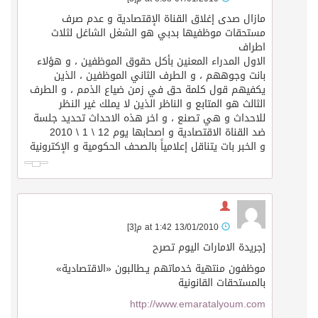
مازال صدى إغلاق القناة الإقتصادية و عدم صرف
مستحقات موظفيها بدبي هو الشغل الشاغل لثلاث
اطراف
الاول المدراء المعنين بأكل حقوق الموظفين ، و هؤلاء
بانت وجوههم ، و الطرف الثاني الموظفين ، الذين
يكفيهم قول كلمة حق في زمن ضياع الذمم ، و الطرف
الثالث هو المتابع و الناظر الذين لا يملك غير النظر
للاحداث و هي تصنع ، و اخر هذه الاحداث تحديد جلسة
ضد القناة الاقتصادية و اصحابها يوم 12 \ 1 \ 2010
و الخبر بات يتناقل إعلامياً بالصحف الحكومية و الإكترونية
13/01/2010 at 1:42 م
[3]
[جريدة الامارات اليوم تصرح
موظفون منتهية خدماتهم يـطالبون «الاقتصادية»
بالمستحقات القانونية
http://www.emaratalyoum.com