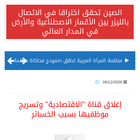
الصين تحقق اختراقا في الاتصال
بالليزر بين الأقمار الاصطناعية والأرض
في المدار العالي
منظمة المرأة العربية تطلق «نموذج محاكاة منظمة المرأة العربية للشباب» بمشاركة 10 دول عربية..غدًا
الناس في العديد من الدول ينظرون إلى الصين بصورة أكثر إيجابية من الولايات المتحدة
06/12/2009
إدراج قرية سيدي بوسعيد التونسية رسميا ضمن قائمة التراث العالمي
إغلاق قناة "الاقتصادية" وتسريح
موظفيها بسبب الخسائر
الأونكتاد»: السعودية تصعد للمرتبة الـ13 عالمياً في جذب الاستثمار الأجنبي في 2025 التدفقات قفزت 57.1 % إلى 33 مليار دولار مدفوعةً باستراتيجيات التنويع الاقتصادي
/ ست بلاطات رخامية تاريخية بمعرض عمارة الحرمين الشريفين توثق أسماء الخلفاء الراشدين وتعود إلى القرن الثالث عشر الهجري