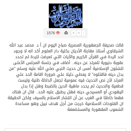
تسليم 248 حافلة سياحية صينية فاخرة مخصصة للسوق السعودية
ثلة من الضابطات في الجييش الكويتي
1576
+
=
-
قالت صحيفة الجمهورية المصرية صباح اليوم ان أ د. محمد عبد الله
مدينة الملك سلمان للطاقة “سبارك” توقع اتفاقية تطوير مصانع جاهزة ومتخصصة في مجال الطاقة
الشرقاوي أستاذ مقارنة الأديان بكلية دار العلوم أكد انه لا وجود
لحد الردة في القرآن الكريم والآيات التي تعرضت للردة لم تحدد
عقوبة دنيوية للمرتد عن دينه.. أضاف في جلسة المجلس الأعلى
كسوة الكعبة تعتلي البيت العتيق
للشئون الإسلامية أمس ان حديث النبي صلي الله عليه وسلم "من
بدل دينه فاقتلوه" لا يعطي دليلا علي ضرورة اقامة الحد علي
المرتد لأن نص الحديث فيه عمومية تجعل الدلالة ظنية وليست
“سبيس إكس” تطلق 24 قمرًا صناعيًا جديدًا إلى الفضاء
قطعية والحديث لم يحدد ماهية الدين بالضبط وهل إذا بدل
اليهودي أو المسيحي دينه فهل يطبق عليه الحد.. قال ان هناك
فهما خاطئا في الغرب عن أن انتشار الاسلام بالسيف ولكن الحقيقة
ان الفتوحات الاسلامية خرجت من أجل هدف نبيل وهو مساعدة
الشعوب المقهورة والمستضعفة