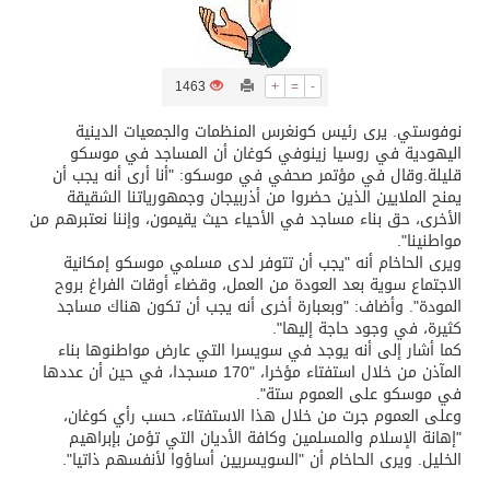
تسليم 248 حافلة سياحية صينية فاخرة مخصصة للسوق السعودية
1463
+
=
-
ثلة من الضابطات في الجييش الكويتي
نوفوستي. يرى رئيس كونغرس المنظمات والجمعيات الدينية
اليهودية في روسيا زينوفي كوغان أن المساجد في موسكو
قليلة.وقال في مؤتمر صحفي في موسكو: "أنا أرى أنه يجب أن
مدينة الملك سلمان للطاقة “سبارك” توقع اتفاقية تطوير مصانع جاهزة ومتخصصة في مجال الطاقة
يمنح الملايين الذين حضروا من أذربيجان وجمهورياتنا الشقيقة
الأخرى، حق بناء مساجد في الأحياء حيث يقيمون، وإننا نعتبرهم من
مواطنينا".
كسوة الكعبة تعتلي البيت العتيق
ويرى الحاخام أنه "يجب أن تتوفر لدى مسلمي موسكو إمكانية
الاجتماع سوية بعد العودة من العمل، وقضاء أوقات الفراغ بروح
المودة". وأضاف: "وبعبارة أخرى أنه يجب أن تكون هناك مساجد
“سبيس إكس” تطلق 24 قمرًا صناعيًا جديدًا إلى الفضاء
كثيرة، في وجود حاجة إليها".
كما أشار إلى أنه يوجد في سويسرا التي عارض مواطنوها بناء
المآذن من خلال استفتاء مؤخرا، "170 مسجدا، في حين أن عددها
في موسكو على العموم ستة".
وعلى العموم جرت من خلال هذا الاستفتاء، حسب رأي كوغان،
"إهانة الإسلام والمسلمين وكافة الأديان التي تؤمن بإبراهيم
الخليل. ويرى الحاخام أن "السويسريين أساؤوا لأنفسهم ذاتيا".