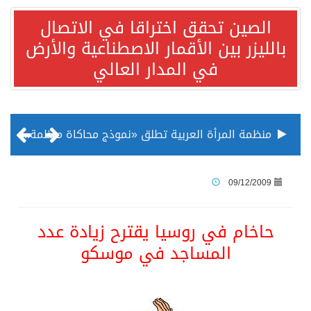
الصين تحقق اختراقا في الاتصال
بالليزر بين الأقمار الاصطناعية والأرض
في المدار العالي
منظمة المرأة العربية تطلق «نموذج محاكاة منظمة المرأة العربية للشباب» بمشاركة 10 دول عربية..غدًا
الناس في العديد من الدول ينظرون إلى الصين بصورة أكثر إيجابية من الولايات المتحدة
09/12/2009
إدراج قرية سيدي بوسعيد التونسية رسميا ضمن قائمة التراث العالمي
حاخام في روسيا يقترح زيادة عدد
المساجد في موسكو
الأونكتاد»: السعودية تصعد للمرتبة الـ13 عالمياً في جذب الاستثمار الأجنبي في 2025 التدفقات قفزت 57.1 % إلى 33 مليار دولار مدفوعةً باستراتيجيات التنويع الاقتصادي
/ ست بلاطات رخامية تاريخية بمعرض عمارة الحرمين الشريفين توثق أسماء الخلفاء الراشدين وتعود إلى القرن الثالث عشر الهجري