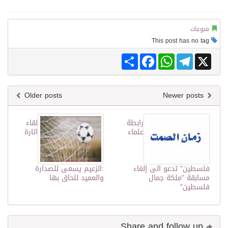
منوعات
This post has no tag
Share
Facebook
WhatsApp
Telegram
X
Older posts
Newer posts
رابطة
لقاء
علماء
اثارة
فلسطين" تدعو الى إلغاء
:الزعيم يسعى للصدارة
مسابقة "ملكة جمال
والعميد للحاق بها
فلسطين"
Share and follow up