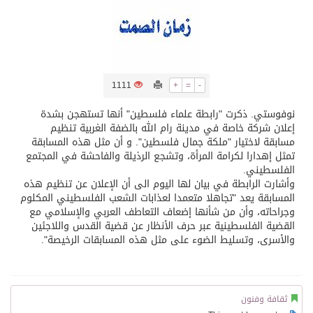
/ ست بلاطات رخامية تاريخية بمعرض عمارة الحرمين الشريفين توثق أسماء الخلفاء الراشدين وتعود إلى القرن الثالث عشر الهجري
تسليم 248 حافلة سياحية صينية فاخرة مخصصة للسوق السعودية
1111
+
=
-
ثلة من الضابطات في الجييش الكويتي
نوفوستي. ذكرت "رابطة علماء فلسطين" أنها تستهجن بشدة
إعلان شركة خاصة في مدينة رام الله بالضفة الغربية تنظيم
مسابقة لاختيار "ملكة جمال فلسطين". و أن مثل هذه المسابقة
تمثل إهدارا لكرامة المرأة، وتشجع الرذيلة والفاحشة في المجتمع
مدينة الملك سلمان للطاقة “سبارك” توقع اتفاقية تطوير مصانع جاهزة ومتخصصة في مجال الطاقة
الفلسطيني.
وأشارت الرابطة في بيان لها اليوم الى أن الإعلان عن تنظيم هذه
كسوة الكعبة تعتلي البيت العتيق
المسابقة يعد "تجاهلا متعمدا لعذابات الشعب الفلسطيني المكلوم
وجراحاته، وأن من شأنها إضعاف التعاطف العربي والإسلامي مع
القضية الفلسطينية عبر حرف الأنظار عن قضية القدس واللاجئين
والأسرى، وتسليط الضوء على مثل هذه المسابقات الرخيصة".
ثقافة وفنون