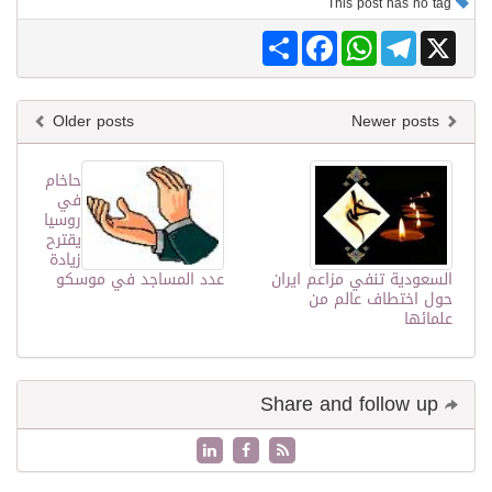
This post has no tag
Share
Facebook
WhatsApp
Telegram
X
Older posts
Newer posts
حاخام
في
روسيا
يقترح
زيادة
السعودية تنفي مزاعم ايران
عدد المساجد في موسكو
حول اختطاف عالم من
علمائها
Share and follow up