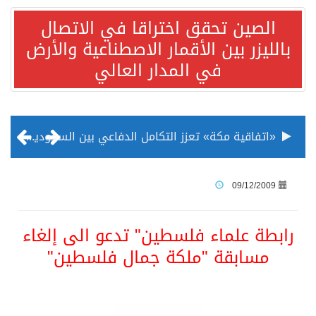
الصين تحقق اختراقا في الاتصال
بالليزر بين الأقمار الاصطناعية والأرض
في المدار العالي
«اتفاقية مكة» تعزز التكامل الدفاعي بين السعودية وتركيا وباكستان
منظمة المرأة العربية تطلق «نموذج محاكاة منظمة المرأة العربية للشباب» بمشاركة 10 دول عربية..غدًا
09/12/2009
الناس في العديد من الدول ينظرون إلى الصين بصورة أكثر إيجابية من الولايات المتحدة
رابطة علماء فلسطين" تدعو الى إلغاء
مسابقة "ملكة جمال فلسطين"
إدراج قرية سيدي بوسعيد التونسية رسميا ضمن قائمة التراث العالمي
الأونكتاد»: السعودية تصعد للمرتبة الـ13 عالمياً في جذب الاستثمار الأجنبي في 2025 التدفقات قفزت 57.1 % إلى 33 مليار دولار مدفوعةً باستراتيجيات التنويع الاقتصادي