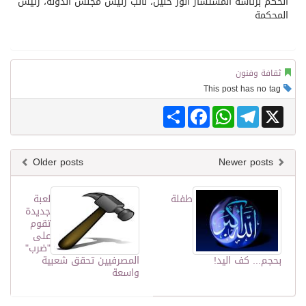
الحكم برئاسة المستشار أنور خليل، نائب رئيس مجلس الدولة، رئيس
المحكمة
ثقافة وفنون
This post has no tag
Share
Facebook
WhatsApp
Telegram
X
Older posts
Newer posts
طفلة
لعبة
جديدة
تقوم
على
"ضرب"
بحجم... كف اليد!
المصرفيين تحقق شعبية
واسعة