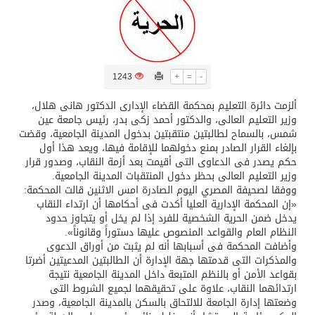
تسليم 248 حافلة سياحية صينية فاخرة مخصصة للسوق السعودية
ثلة من الضابطات في الجييش الكويتي
1243
+
=
-
ألزمت دائرة التعليم بمحكمة القضاء الإدارى الدكتور هانى هلال،
مدينة الملك سلمان للطاقة “سبارك” توقع اتفاقية تطوير مصانع جاهزة ومتخصصة في مجال الطاقة
وزير التعليم العالى، والدكتور أحمد زكى بدر، رئيس جامعة عين
شمس، بالسماح لطالبتين منتقبتين بدخول المدينة الجامعية، وقضت
بإلغاء القرار الصادر بمنع دخولهما للإقامة فيها، ويعد هذا أول
كسوة الكعبة تعتلي البيت العتيق
حكم يصدر فى الدعاوى التى أقيمت بعد أزمة النقاب، وصدور قرار
وزير التعليم العالى بحظر دخول المنتقبات المدينة الجامعية.
ووفقا لصحيفة المصري اليوم الصادرة امس الاثنين قالت المحكمة:
“سبيس إكس” تطلق 24 قمرًا صناعيًا جديدًا إلى الفضاء
«إن المحكمة الإدارية العليا أكدت فى أحكامها أن ارتداء النقاب
يدخل ضمن الحرية الشخصية للفرد إذا لم يخل أو يتجاوز حدود
النظام العام والقواعد المنصوص عليها دستوراً وقانوناً».
وأضافت المحكمة فى أسبابها أنه لم يثبت من أوراق الدعوى
والمذكرات التى قدمتها جهة الإدارة أن الطالبتين المدعيتين أضرتا
بقواعد الأمن أو بالنظم المتبعة داخل المدينة الجامعية نتيجة
ارتدائهما النقاب، علاوة على تحقيقهما لجميع الشروط التى
وضعتها إدارة الجامعة للالتحاق بالسكن بالمدينة الجامعية، وصدر