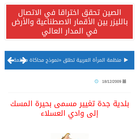
الصين تحقق اختراقا في الاتصال
بالليزر بين الأقمار الاصطناعية والأرض
في المدار العالي
منظمة المرأة العربية تطلق «نموذج محاكاة منظمة المرأة العربية للشباب» بمشاركة 10 دول عربية..غدًا
الناس في العديد من الدول ينظرون إلى الصين بصورة أكثر إيجابية من الولايات المتحدة
18/12/2009
إدراج قرية سيدي بوسعيد التونسية رسميا ضمن قائمة التراث العالمي
بلدية جدة تغيير مسمى بحيرة المسك
إلى وادي العسلاء
الأونكتاد»: السعودية تصعد للمرتبة الـ13 عالمياً في جذب الاستثمار الأجنبي في 2025 التدفقات قفزت 57.1 % إلى 33 مليار دولار مدفوعةً باستراتيجيات التنويع الاقتصادي
/ ست بلاطات رخامية تاريخية بمعرض عمارة الحرمين الشريفين توثق أسماء الخلفاء الراشدين وتعود إلى القرن الثالث عشر الهجري