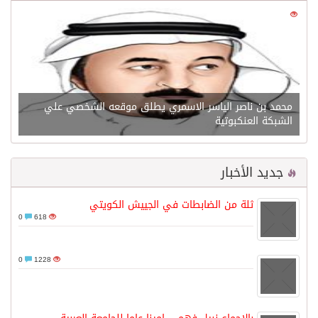
0
21599
محمد بن ناصر الياسر الاسمري يطلق موقعه الشخصي علي
الشبكة العنكبوتية
جديد الأخبار
ثلة من الضابطات في الجييش الكويتي
0
618
0
1228