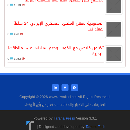
بالاجماع نبيل فهمي امينا عاما للجامعة العربية
0
1019
السعودية تمهل الملحق العسكري الإيراني 24 ساعة
لمغادرتها
0
990
تضامن خليجي مع الكويت ودعم سيادتها على مناطقها
البحرية
0
1053
Copyright © 2026 www.alwakad.net All Rights Reserved.
التعليقات على الأخبار والمقالات ، لا تعبر عن رأي الَـوكــَاد
Powered by
Tarana Press
Version 3.3.1
|
Designed and developed by
Tarana Tech