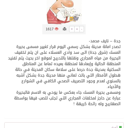
تسليم 248 حافلة سياحية صينية فاخرة مخصصة للسوق السعودية
ثلة من الضابطات في الجييش الكويتي
1617
+
=
-
جدة – نايف محمد-
تصدر امانة مدينة بشكل رسمي اليوم قرار تغيير مسمى بحيرة
مدينة الملك سلمان للطاقة “سبارك” توقع اتفاقية تطوير مصانع جاهزة ومتخصصة في مجال الطاقة
المسك (شرق جدة) الى سد وادي العسلاء على ان يتم تخفيف
البحيرة من مياه المجاري ونقلها بالتدريج لموقع اخر بحيث يتم تفنيد
كسوة الكعبة تعتلي البيت العتيق
المنطقة الحالية وإبعادها لمنطقة بعيده تماما عن المناطق
السكنية بمدينة جدة حرصا على سلامة سكان المدينة في حالة
هطول الأمطار التي باتت تعاني منها مدينة جدة بشكل أشبه
بالسنوي لعدم وجود التصريف الصحي الكافي في الشوارع
“سبيس إكس” تطلق 24 قمرًا صناعيًا جديدًا إلى الفضاء
والأحياء.
ومسمى بحيرة المسك جاء بعكس ما يوحي به الاسم فالبحيرة
عبارة عن حاجز لمخلفات المجاري التي تجلب للصب فيها بواسطة
الصهاريج وله رائحة كريهة !