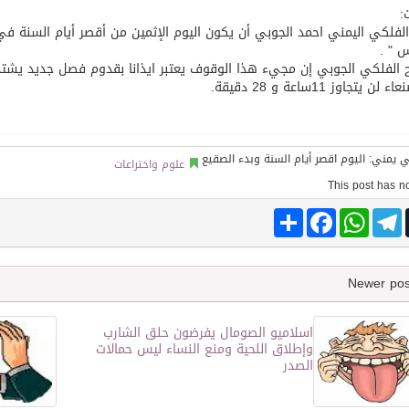
:
لفلكي اليمني احمد الجوبي أن يكون اليوم الإثمين من أقصر أيام السنة 
توقع اتفاقية تطوير مصانع جاهزة ومتخصصة في مجال الطاقة
 " .
الفلكي الجوبي إن مجيء هذا الوقوف يعتبر ايذانا بقدوم فصل جديد يشتد ف
 يتجاوز 11ساعة و 28 دقيقة.
علوم واختراعات
Share
Facebook
WhatsApp
Telegram
اسلاميو الصومال يفرضون حلق الشارب
وإطلاق اللحية ومنع النساء ليس حمالات
الصدر