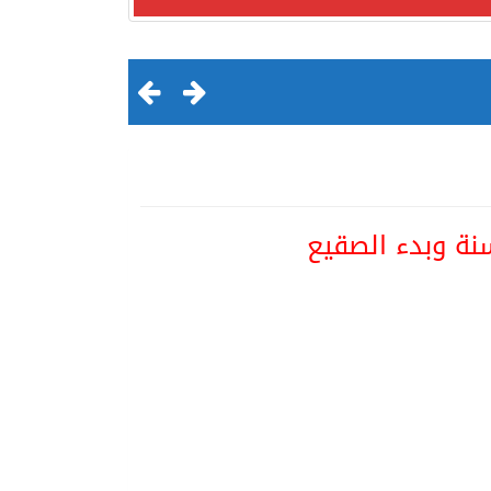
نة وبدء الصقيع
لقرن الثالث عشر الهجري