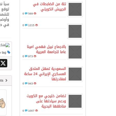
ثلة من الضابطات في
سبأ نت
الجييش الكويتي
توقع ا
مدينة الملك سلمان للطاقة “سبارك” 
للشمس
0
569
وأوضح 
في صنعاء لن
0
1215
كسوة الكعبة تعتلي البيت العتيق
“سبيس إكس” تطلق 24 قمرًا صناعيًا جديدًا إلى الفضاء
بالاجماع نبيل فهمي امينا
عاما للجامعة العربية
This post has no tag
0
973
X
السعودية تمهل الملحق
العسكري الإيراني 24 ساعة
لمغادرتها
Newer posts
0
943
تضامن خليجي مع الكويت
ودعم سيادتها على
مناطقها البحرية
0
1007