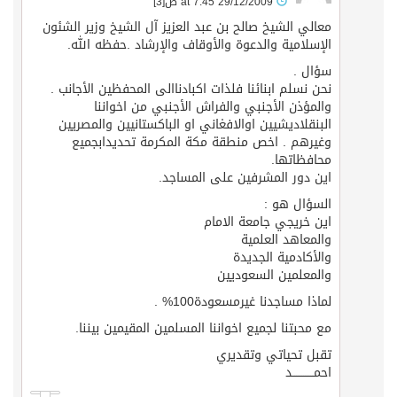
29/12/2009 at 7:45 ص
[3]
معالي الشيخ صالح بن عبد العزيز آل الشيخ وزير الشئون
الإسلامية والدعوة والأوقاف والإرشاد .حفظه الله.
سؤال .
نحن نسلم ابنائنا فلذات اكبادناالى المحفظين الأجانب .
والمؤذن الأجنبي والفراش الأجنبي من اخواننا
البنقلاديشيين اوالافغاني او الباكستانيين والمصريين
وغيرهم . اخص منطقة مكة المكرمة تحديدابجميع
محافظاتها.
اين دور المشرفين على المساجد.
السؤال هو :
اين خريجي جامعة الامام
والمعاهد العلمية
والأكادمية الجديدة
والمعلمين السعوديين
لماذا مساجدنا غيرمسعودة100% .
مع محبتنا لجميع اخواننا المسلمين المقيمين بيننا.
تقبل تحياتي وتقديري
احمــــــــــــد