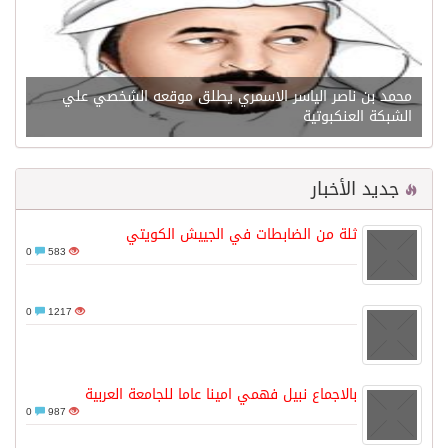
محمد بن ناصر الياسر الاسمري يطلق موقعه الشخصي علي
الشبكة العنكبوتية
جديد الأخبار
ثلة من الضابطات في الجييش الكويتي
0
583
0
1217
بالاجماع نبيل فهمي امينا عاما للجامعة العربية
0
987