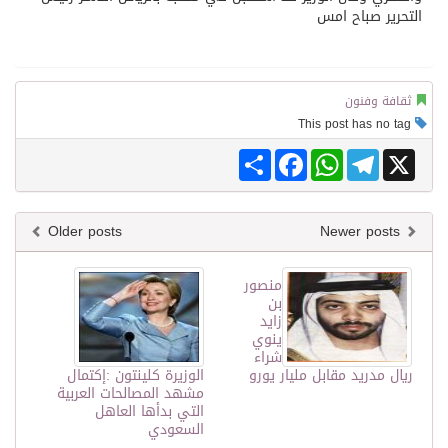
التحرير صباح امس
ثقافة وفنون
This post has no tag
Share
Facebook
WhatsApp
Telegram
X
Older posts
Newer posts
منصور
بن
زايد
ينوي
شراء
ريال مدريد مقابل مليار يورو
الوزيرة كلينتون :إكتمال
مشهد المصالحات العربية
التي بدأها العاهل
السعودي