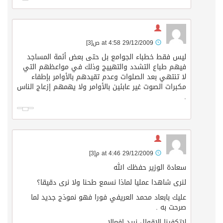
29/12/2009 at 4:58 ص
[3]
ليس فقط خطباء الجوامع بل حتى بعض أئمة المساجد
فيهم طباع التشدد والتهييج وذلك في مواعظهم التي
لا تنتهي بعد الصلوات وعدم تقيدهم بالأوامر بإطفاء
مكبرات الصوت غير عابئين بالأوامر ولا يهمهم إزعاج الناس
.
29/12/2009 at 4:46 م
[3]
سعادة الوزير حفظك الله
لنرى شاهدا عمليا لماذا نسمع طحنا ولا نرى دقيقا؟
عليك بابعاد محمد العريفي فورا فهو نموذج جديد لما
صرحت به .
لاتكفينا الاقوال نريد افعالا