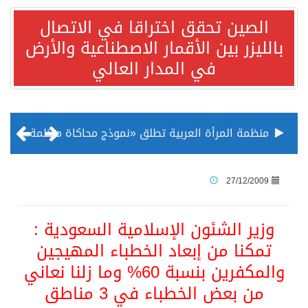
الصين تحقق اختراقا في الاتصال
بالليزر بين الأقمار الاصطناعية والأرض
في المدار العالي
منظمة المرأة العربية تطلق «نموذج محاكاة منظمة المرأة العربية للشباب» بمشاركة 10 دول عربية..غدًا
الناس في العديد من الدول ينظرون إلى الصين بصورة أكثر إيجابية من الولايات المتحدة
27/12/2009
إدراج قرية سيدي بوسعيد التونسية رسميا ضمن قائمة التراث العالمي
وزير الشئون الإسلامية السعودية :
تمكنا من إبعاد الخطباء المهيجين
الأونكتاد»: السعودية تصعد للمرتبة الـ13 عالمياً في جذب الاستثمار الأجنبي في 2025 التدفقات قفزت 57.1 % إلى 33 مليار دولار مدفوعةً باستراتيجيات التنويع الاقتصادي
والمكفرين بنسبة 60% وما زلنا نعاني
من بعض الخطباء في 3 مناطق
/ ست بلاطات رخامية تاريخية بمعرض عمارة الحرمين الشريفين توثق أسماء الخلفاء الراشدين وتعود إلى القرن الثالث عشر الهجري