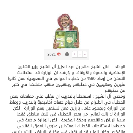
تسليم 248 حافلة سياحية صينية فاخرة مخصصة للسوق السعودية
ثلة من الضابطات في الجييش الكويتي
مدينة الملك سلمان للطاقة “سبارك” توقع اتفاقية تطوير مصانع جاهزة ومتخصصة في مجال الطاقة
2621
+
=
-
كسوة الكعبة تعتلي البيت العتيق
الوكاد – قال الشيخ صالح بن عبد العزيز آل الشيخ وزير الشئون
الإسلامية والدعوة والأوقاف والإرشاد ان الوزارة قد استطاعت
التمكن من إبعاد 60% من خطباء الجوامع في السعودية ممن كانوا
“سبيس إكس” تطلق 24 قمرًا صناعيًا جديدًا إلى الفضاء
مثيرين ومهيجين في خطبهم وينهجون منهجا متشددا في كثير
من خطبهم
ومضي أل الشيخ : استعطنا بالتدريب ان نتغلب على ممانعات بعض
الخطباء في الالتزام من خلال قيام جهات أكاديمية بالتدريب ووعاظ
من الوزارة وبجهود علماء بارزين ممن تستعين بهم الوزارة ، لكن
الوزارة لا زالت تعاني من بعض الخطباء في ثلاث مناطق فقط
منها الرياض والقصيم ومكة المكرمة ، لكن الوزارة ماضية في
خططها لاستقطاب الخطباء المعتدلين وذوي التعمق الفقهي
والفكري وكان الوزير قد استقبل في مكتبة بالرياض الناشر رئيس