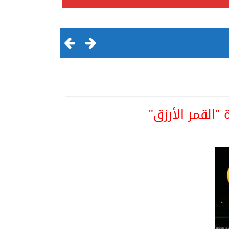
القمر الأرزق"
لقرن الثالث عشر الهجري