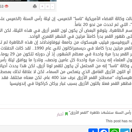
1053
+
=
-
توقع اتفاقية تطوير مصانع جاهزة ومتخصصة في مجال الطاقة
لت وكالة الفضاء الأمريكية "ناسا" الخميس، إن ليلة رأس السنة (الخميس ع
 التي لم تحدث من نحو 20 عاماً.
م الظاهرة، يتوقع البعض أن يكون لون القمر أزرق في هذه الليلة، لكن الأ
ى ظهور القمر بدراً كاملاً مرتين في الشهر القمري الواحد.
ين بدرا كاملا في ديسمبر/كانون ثاني عام 1990.. لقد كانت الحفلات كلها حول هذا المغزى.. وكانت ممتعة وغريبة."
ويظهر القمر 
ول العلماء إنه يحدث مرة واحدة كل عامين ونصف، ونادرا ما يوافق ليلة رأس
وكالة "ناسا" إنه من المحتمل أن يكون للقمر لونا أزرق، لكن هذا يحدث أحيا
أو اللون الأزرق الغامق الذي ينعكس من السماء، لكن لا علاقة لذلك بمصطلح 
وقال هيسكوك "مصطلح القمر الأزرق عرف منذ 400 ع
أخبار
Share
Facebook
WhatsApp
Telegram