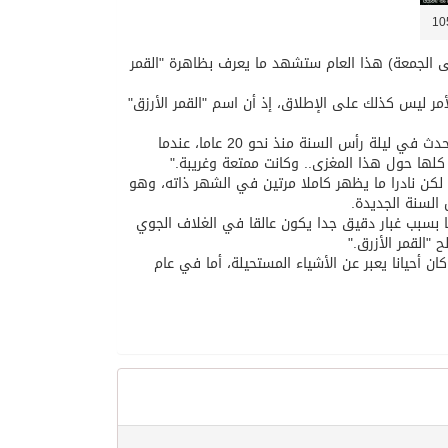
لى الجمعة) هذا العام ستشهد ما يعرف بظاهرة "القمر
مر ليس كذلك على الإطلاق، إذ أن اسم "القمر الأرزق"
ويقول البروفيسور فيليب هيسكوك من جامعة نيوفاوندلاند إن هذه الظاهرة لم تحدث في ليلة رأس السنة منذ نحو 20 عاما، عندما
بدرا مرة واحدة في معظم الشهور، إذ أن دورته تتكون من 29 يوما، لكن نادرا ما يظهر كاملا مرتين في الشهر ذاته، وهو
 السنة الجديدة.
نا بسبب غبار دقيق جدا يكون عالقا في الغلاف الجوي
"القمر الأزرق."
ام، لكن معناه مختلفا، فقد كان أحيانا يعبر عن الأشياء المستحيلة، أما في عام