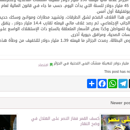
 بوتفليقة أول أمس.
ص هذا الغلاف الضخم لشق الطرقات، وتشييد مطارات وموانئ وسكك حديد 
وفي الجانب الإجتماعي، تم رصد غلاف 
ية للمواطن وكذا بعض الأسعار المتعلقة بالسلع ذات الإستهلاك الواسع على غ
توقع اتفاقية تطوير مصانع جاهزة ومتخصصة في مجال الطاقة
ات الصحية، ومرافق حيوية أخرى.
رصدت الجزائر ما قيمته 1،39 مليار دولار للتخفيف من وطأة هذه المشكلة التي تكاد تتحوّل إلى معضلة.
اقتصاد
Share
Facebook
WhatsApp
Telegram
كسف القمر ففاز النصر على الهلال في
وضح النهار