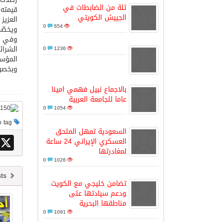
ثلة من الضابطات في
الجييش الكويتي
العزيز
ثلة من الضابطات في الجييش الكويتي
0
654
ويخصّ
الشرائ
0
1236
مدينة الملك سلمان للطاقة “سبارك” 
المؤسس
وبخصوص البطالة، 
كسوة الكعبة تعتلي البيت العتيق
بالاجماع نبيل فهمي امينا
عاما للجامعة العربية
0
1054
This post has no tag
السعودية تمهل الملحق
X
العسكري الإيراني 24 ساعة
لمغادرتها
0
1026
Newer posts
تضامن خليجي مع الكويت
ودعم سيادتها على
مناطقها البحرية
0
1091