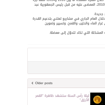
قيمته 45 مليار دولار للسنة التي بدأت اليوم، حسب ما جاء في قانون المالية لعام 2010، الممضى عليه من قبل رئيس الجمهورية عبد
جديدة.
مالي قيمته تقارب 14،4 مليار دولار ، ينفق خلال العام الجاري في مشاريع تعتني بتدعيم القدرة
رار الماء والحليب والقمح، وتسيير وتموين
Older posts
ليلة رأس السنة ستشهد ظاهرة "القمر
الأرزق"