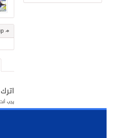
Share and follow up
اترك 
يجب أنت