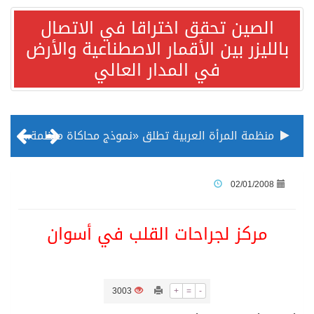
الصين تحقق اختراقا في الاتصال
بالليزر بين الأقمار الاصطناعية والأرض
في المدار العالي
منظمة المرأة العربية تطلق «نموذج محاكاة منظمة المرأة العربية للشباب» بمشاركة 10 دول عربية..غدًا
الناس في العديد من الدول ينظرون إلى الصين بصورة أكثر إيجابية من الولايات المتحدة
02/01/2008
إدراج قرية سيدي بوسعيد التونسية رسميا ضمن قائمة التراث العالمي
مركز لجراحات القلب في أسوان
الأونكتاد»: السعودية تصعد للمرتبة الـ13 عالمياً في جذب الاستثمار الأجنبي في 2025 التدفقات قفزت 57.1 % إلى 33 مليار دولار مدفوعةً باستراتيجيات التنويع الاقتصادي
3003
+
=
-
/ ست بلاطات رخامية تاريخية بمعرض عمارة الحرمين الشريفين توثق أسماء الخلفاء الراشدين وتعود إلى القرن الثالث عشر الهجري