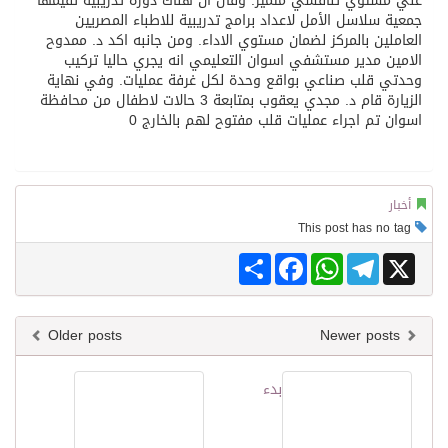
علي مستوي تنافسي متميز. وقال ان هناك دورة تدريبية تقيمها
جمعية سلاسل الأمل لاعداد برامج تدريبية للاطباء المصريين
العاملين بالمركز لضمان مستوي الاداء. ومن جانبه اكد د. ممدوح
الامين مدير مستشفي اسوان التعليمي انه يجري حاليا تركيب
وحدتي قلب صناعي بواقع وحدة لكل غرفة عمليات. وفي نهاية
الزيارة قام د. مجدي يعقوب بمتابعة 3 حالات لاطفال من محافظة
اسوان تم اجراء عمليات قلب مفتوح لهم بالخارج 0
أخبار
This post has no tag
Share
Facebook
WhatsApp
Telegram
X
Older posts
Newer posts
بدء