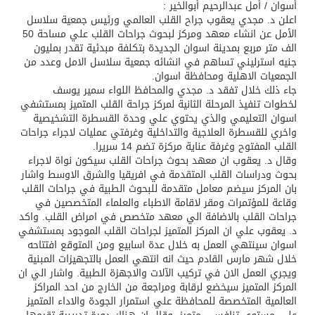
أسوان / أمل عبدالرحيم أبوالخير :
اعلن د. مجدي يعقوب جراح القلب العالمي ورئيس جمعية سلاسل
تسليم 248 حافلة سياحية صينية فاخرة مخصصة للسوق السعودية
الأمل عن انشاء معهد ومركز لبحوث جراحات القلب علي مساحة 50
الف متر مربع بمدينة اسوان الجديدة بتكلفة مبدئية تقدر بمليون
جنيه استرليني تساهم في انشائه جمعية سلاسل الامل وعدد من
ثلة من الضابطات في الجييش الكويتي
الجمعيات الاهلية ومحافظة اسوان.
جاء ذلك خلال تفقد د. مجدي والمحافظ اللواء سمير يوسف
لخطوات تنفيذ المرحلة الثانية لمركز جراحة القلب المتميز بمستشفي
مدينة الملك سلمان للطاقة “سبارك” توقع اتفاقية تطوير مصانع جاهزة ومتخصصة في مجال الطاقة
اسوان التعليمي والذي يحتوي علي وحدة القسطرة التشخيصية
واخري للقسطرة العلاجية والتداخلية وغرفتي عمليات لاجراء جراحات
القلب المفتوح وغرفة عناية مركزة تضم 14 سريرا.
كسوة الكعبة تعتلي البيت العتيق
وقال د. يعقوب ان معهد بحوث جراحات القلب سيكون نواة لاجراء
بحوث ودراسات القلب المتقدمة في افريقيا والشرق الاوسط واشار
بان المركز سيضم معامل متقدمة للبحوث الطبية في جراحات القلب
“سبيس إكس” تطلق 24 قمرًا صناعيًا جديدًا إلى الفضاء
وقاعة للمؤتمرات ومقر لاقامة الاطباء والعلماء المتخصصين في
جراحات القلب بالاضافة الي معهد متخصص في امراض القلب. واكد
د. يعقوب علي ان المركز المتميز لجراحات القلب الموجود بمستشفي
اسوان سينتهي العمل به خلال عدة اسابيع ومن المتوقع افتتاحه
خلال شهر مارس القادم حيث انه انتهي العمل بالتجهيزات المبنية
ويجري العمل الان في تركيب الآلات والاجهزة الطبية. واشار الي ان
المركز المتميز سيخضع لرقابة ومراجعة من الخارج من احد المراكز
العالمية المتخصصة للمحافظة علي استمرار الجودة والاداء المتميز