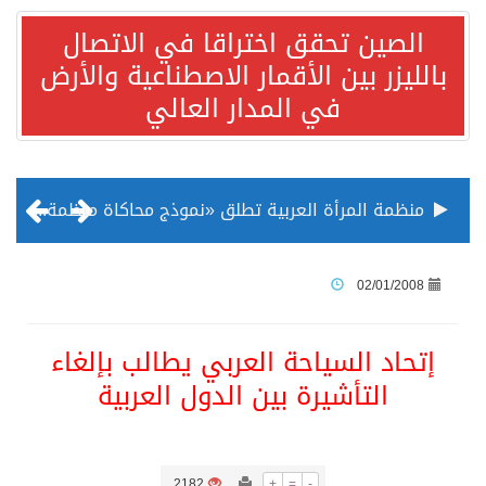
الصين تحقق اختراقا في الاتصال
بالليزر بين الأقمار الاصطناعية والأرض
في المدار العالي
منظمة المرأة العربية تطلق «نموذج محاكاة منظمة المرأة العربية للشباب» بمشاركة 10 دول عربية..غدًا
الناس في العديد من الدول ينظرون إلى الصين بصورة أكثر إيجابية من الولايات المتحدة
02/01/2008
إدراج قرية سيدي بوسعيد التونسية رسميا ضمن قائمة التراث العالمي
إتحاد السياحة العربي يطالب بإلغاء
التأشيرة بين الدول العربية
الأونكتاد»: السعودية تصعد للمرتبة الـ13 عالمياً في جذب الاستثمار الأجنبي في 2025 التدفقات قفزت 57.1 % إلى 33 مليار دولار مدفوعةً باستراتيجيات التنويع الاقتصادي
/ ست بلاطات رخامية تاريخية بمعرض عمارة الحرمين الشريفين توثق أسماء الخلفاء الراشدين وتعود إلى القرن الثالث عشر الهجري
2182
+
=
-