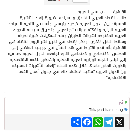
القاهرة – ب ب سي العربية :
تسليم 248 حافلة سياحية صينية فاخرة مخصصة للسوق السعودية
طالب الاتحاد العربي للفنادق والسياحة بضرورة إلغاء التأشيرة
المسبقة بين الدول العربية كإجراء رئيسي وأساسي لتنمية السياحة
العربية البينية والاهتمام بالسائح العربي وتطبيق سياسة الأجواء
ثلة من الضابطات في الجييش الكويتي
العربية المفتوحة لشركات الطيران ومنح تسهيلات كبيرة لحركة
وسائط النقل الأخرى. وذكر الإتحاد في تقرير نشر اليوم الثلاثاء في
القاهرة بأنه قدم اقتراحا في هذا الشأن في جويلية الماضي إلى
مدينة الملك سلمان للطاقة “سبارك” توقع اتفاقية تطوير مصانع جاهزة ومتخصصة في مجال الطاقة
المجلس الاقتصادي والاجتماعي التابع لجامعة الدول العربية دعا فيه
إلى تبنى اللجنة الوزارية العربية المعنية بالتحضير للقمة الاقتصادية
بالكويت المقرر عقدها خلال هذه السنة "إلغاء التأشيرات المسبقة
كسوة الكعبة تعتلي البيت العتيق
بين الدول العربية تمهيدا لاعتماد ذلك في جدول أعمال القمة
الاقتصادية".
“سبيس إكس” تطلق 24 قمرًا صناعيًا جديدًا إلى الفضاء
أخبار
This post has no tag
Share
Facebook
WhatsApp
Telegram
X