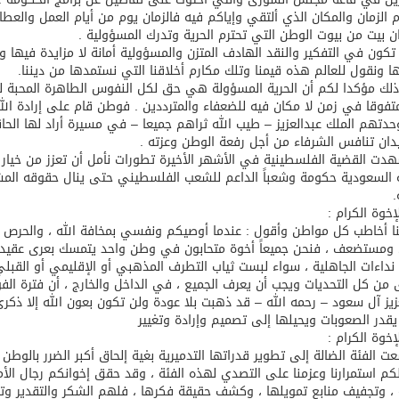
م الزمان والمكان الذي ألتقي وإياكم فيه فالزمان يوم من أيام العمل والعطاء و
ن بيت من بيوت الوطن التي تحترم الحرية وتدرك المسؤولية .
توقع اتفاقية تطوير مصانع جاهزة ومتخصصة في مجال الطاقة
 تكون في التفكير والنقد الهادف المتزن والمسؤولية أمانة لا مزايدة فيها ول
ا ونقول للعالم هذه قيمنا وتلك مكارم أخلاقنا التي نستمدها من ديننا.
لك مؤكدا لكم أن الحرية المسؤولة هي حق لكل النفوس الطاهرة المحبة لم
متفوقا في زمن لا مكان فيه للضعفاء والمترددين . فوطن قام على إرادة الله 
حدتهم الملك عبدالعزيز – طيب الله ثراهم جميعا – في مسيرة أراد لها الحاقد
ان تنافس الشرفاء من أجل رفعة الوطن وعزته .
دت القضية الفلسطينية في الأشهر الأخيرة تطورات نأمل أن تعزز من خيار
ة السعودية حكومة وشعباً الداعم للشعب الفلسطيني حتى ينال حقوقه المشروع
.
إخوة الكرام :
 أخاطب كل مواطن وأقول : عندما أوصيكم ونفسي بمخافة الله ، والحرص على
مستضعف ، فنحن جميعاً أخوة متحابون في وطن واحد يتمسك بعرى عقيدته، 
داءات الجاهلية ، سواء لبست ثياب التطرف المذهبي أو الإقليمي أو القبلي
 من كل التحديات ويجب أن يعرف الجميع ، في الداخل والخارج ، أن فترة 
زيز آل سعود – رحمه الله – قد ذهبت بلا عودة ولن تكون بعون الله إلا ذكرى
 يقدر الصعوبات ويحيلها إلى تصميم وإرادة وتغيير
إخوة الكرام :
ت الفئة الضالة إلى تطوير قدراتها التدميرية بغية إلحاق أكبر الضرر بالوط
كم استمرارنا وعزمنا على التصدي لهذه الفئة ، وقد حقق إخوانكم رجال الأمن
 ، وتجفيف منابع تمويلها ، وكشف حقيقة فكرها ، فلهم الشكر والتقدير و