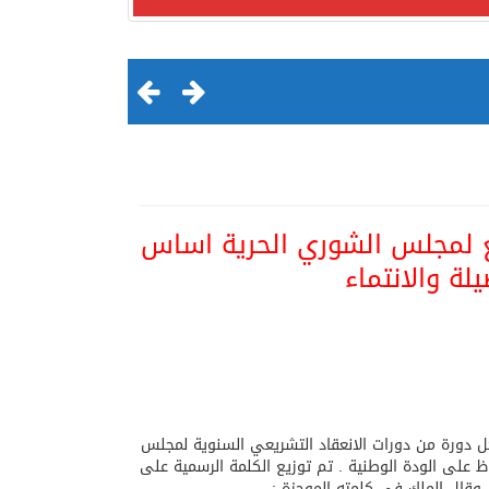
ابع لمجلس الشوري الحرية اساس
لة والانتماء
لقرن الثالث عشر الهجري
 كل دورة من دورات الانعقاد التشريعي السنوية لمجلس
على الودة الوطنية . تم توزيع الكلمة الرسمية على
وقال الملك في كلمته الموجزة :