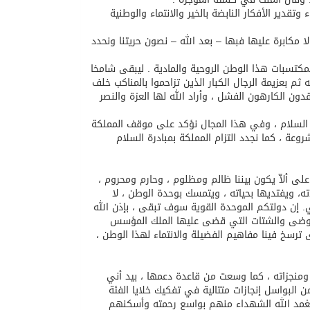
تقدير الأفكار النابضة بالخير والانتماء والوطنية
ا مكابرة عليها فبها – بعد الله – نصون حريتنا ونحدد
كتسبات هذا الوطن الروحية والمادية . ليبقى شامخا
ثم بعزيمة الرجال الكبار الذين تزاحموا بالمناكب خلف
ون الكارهون الفشل ، وأراد الله لها العزة والنصر
 السلام ، وفي هذا المجال نؤكد على موقف المملكة
ة ، كما نجدد التزام المملكة بمبادرة السلام
 ألاّ يكون بيننا ظالم ومظلوم ، وحارم ومحروم ،
ويفتديها بحياته ، ويتمسك بوحدة الوطن ، لا
. إن دولتكم الموحدة القوية سوف تبقى ، بإذن الله
الفوضى والشتات التي قضى عليها الملك المؤسس
 ترسخ فينا مفاهيم الفضيلة والانتماء لهذا الوطن ،
ن ومنجزاته ، كما وسعت من قاعدة دعمها ، بيد أني
 البواسل إنجازات متتالية في تفكيك خلايا الفئة
تغمد الله الشهداء منهم بواسع رحمته وأسكنهم