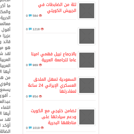
ثلة من الضابطات في
ما أكر
الجييش الكويتي
والمكا
مدينة الملك سلمان للطاقة “سبارك” 
0
584
الحرية
معالمه
أقول ذ
0
1218
كسوة الكعبة تعتلي البيت العتيق
عزيزا 
قائد و
هو ميد
“سبيس إكس” تطلق 24 قمرًا صناعيًا جديدًا إلى الفضاء
لقد شه
بالاجماع نبيل فهمي امينا
العربي
عاما للجامعة العربية
العربية
0
989
أيها ال
من هنا
السعودية تمهل الملحق
وقوي و
العسكري الإيراني 24 ساعة
يسمع ن
لمغادرتها
، أقوى
0
954
عبدالع
انتماء
تضامن خليجي مع الكويت
أيها ال
ودعم سيادتها على
لقد سع
مناطقها البحرية
أؤكد ل
0
1019
الضالة