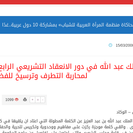
مة المرأة العربية للشباب» بمشاركة 10 دول عربية..غدًا
 الصين بصورة أكثر إيجابية من الولايات المتحدة
15/03/200
ميا ضمن قائمة التراث العالمي
ك عبد الله في دور الانعقاد التشريعي الر
لمحاربة التطرف وترسيخ للفضي
ارة الحرمين الشريفين توثق أسماء الخلفاء الراشدين وتعود إلى ا
1099
+
=
-
 – الوكاد
لملك عبد الله بن عبد العزيز عن الكلمة المطولة التي اعتاد ان يلقيها في
 . والقي كلمة موجزة ركزت على مفاهيم ووحدوية وتكريس للحرية والحفاظ 
ين في قاعة مجلس الشورى والتي احتوت على تفاصيل عن برامج الحكومة . 