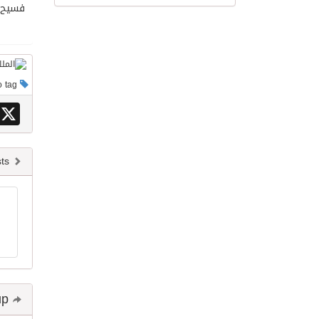
فسيح 
This post has no tag
X
Newer posts
Share and follow up