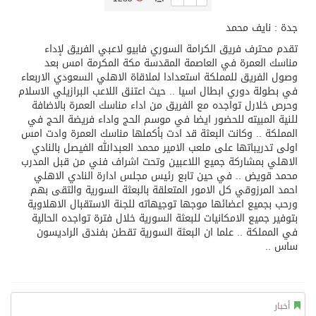
جدة : نايف محمد
تسليم 248 حافلة سياحية صينية فاخرة مخصصة للسوق السعودية
تقدم محترف فريق الكرامة السوري فابيو لاعبي الفريق لإداء
مناسك العمرة في العاصمة المقدسة مكة المكرمة امس بعد
ثلة من الضابطات في الجييش الكويتي
وصول الفريق للمملكة استعدادا لملاقاة الاهلي السعودي الاربعاء
في بطولة دوري ابطال اسيا .. حيث اعتنق اللاعب البرازيلي الاسلام
وحرص خلارل تواجده مع الفريق من اداء مناسك العمرة بالاضافة
مدينة الملك سلمان للطاقة “سبارك” توقع اتفاقية تطوير مصانع جاهزة ومتخصصة في مجال الطاقة
للنية المبيته للحضور ايضا في موسم الحج واداء فريضة الحج في
المملكة .. وكانت البعثة قد ادت بأكملها مناسك العمرة وادت امس
اولى تدريباتها على ملعب الامير محمد العبدالله الفيصل بالنادي
كسوة الكعبة تعتلي البيت العتيق
الاهلي بمشاركة جميع اللاعبين وتحت اشراف فني من قبل المدرب
محمد قويض .. في حين تابع رئيس مجلس ادارة النادي الاهلي
احمد المرزوقي كل الامور المتعلقة بالبعثة السورية والتقى بهم
“سبيس إكس” تطلق 24 قمرًا صناعيًا جديدًا إلى الفضاء
ورحب بجميع اعضائها موجها توجيهاته للجنة الاستقبال الاهلاوية
بتوفير جميع الامكانيات للبعثة السورية خلال فترة تواجده الحالية
في المملكة .. علما ان البعثة السورية تقطن بفندق الراديسون
ساس ..
أخبار