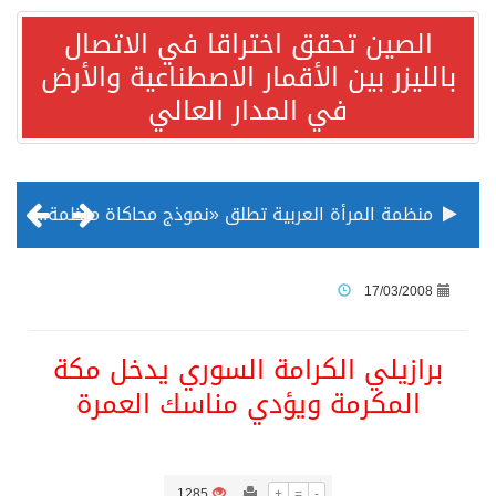
الصين تحقق اختراقا في الاتصال
بالليزر بين الأقمار الاصطناعية والأرض
في المدار العالي
منظمة المرأة العربية تطلق «نموذج محاكاة منظمة المرأة العربية للشباب» بمشاركة 10 دول عربية..غدًا
الناس في العديد من الدول ينظرون إلى الصين بصورة أكثر إيجابية من الولايات المتحدة
17/03/2008
إدراج قرية سيدي بوسعيد التونسية رسميا ضمن قائمة التراث العالمي
برازيلي الكرامة السوري يدخل مكة
المكرمة ويؤدي مناسك العمرة
الأونكتاد»: السعودية تصعد للمرتبة الـ13 عالمياً في جذب الاستثمار الأجنبي في 2025 التدفقات قفزت 57.1 % إلى 33 مليار دولار مدفوعةً باستراتيجيات التنويع الاقتصادي
/ ست بلاطات رخامية تاريخية بمعرض عمارة الحرمين الشريفين توثق أسماء الخلفاء الراشدين وتعود إلى القرن الثالث عشر الهجري
1285
+
=
-