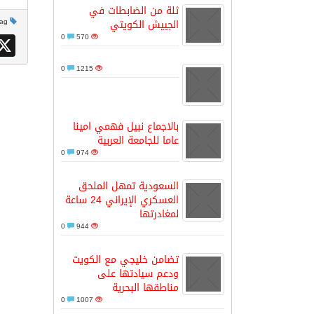
ثلة من الضابطات في
This post has no tag
الجييش الكويتي
مدينة الملك سلمان للطاقة “سبارك” 
X
0
570
0
1215
كسوة الكعبة تعتلي البيت العتيق
“سبيس إكس” تطلق 24 قمرًا صناعيًا جديدًا إلى الفضاء
بالاجماع نبيل فهمي امينا
عاما للجامعة العربية
0
974
السعودية تمهل الملحق
العسكري الإيراني 24 ساعة
لمغادرتها
0
944
تضامن خليجي مع الكويت
ودعم سيادتها على
مناطقها البحرية
0
1007