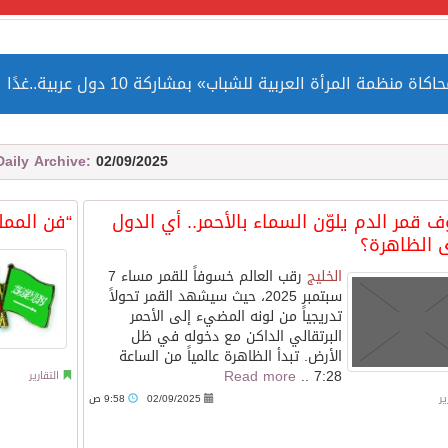
مة المرأة العربية للشباب» بمشاركة 10 دول عربية..غدًا
 الصين بصورة أكثر إيجابية من الولايات المتحدة
Daily Archive:
02/09/2025
ميا ضمن قائمة التراث العالمي
قمر الدم يلوّن السماء بالأحمر.. أي الدول
“فن المم
 الظاهرة؟
الخليج
رقب العالم خسوفاً للقمر مساء 7
سبتمبر 2025، حيث سيشهد القمر تحولاً
تدريجياً من لونه المضيء إلى الأحمر
ارة الحرمين الشريفين توثق أسماء الخلفاء الراشدين وتعود إلى ا
البرتقالي الداكن مع دخوله في ظل
الأرض. تبدأ الظاهرة عالمياً من الساعة
Read more
7:28 ..
التقارير
ير
02/09/2025
9:58 ص