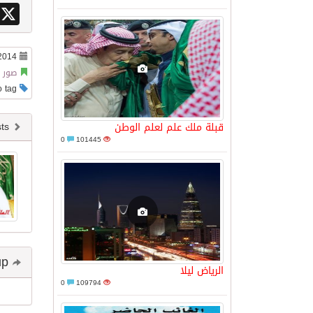
X
2014
صور م
This post has no tag
Newer posts
قبلة ملك علم لعلم الوطن
0
101445
Share and follow up
الرياض ليلا
0
109794