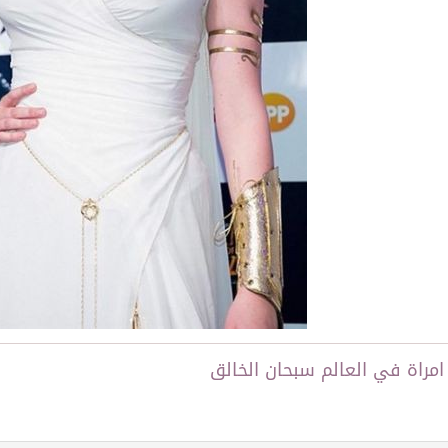
توقع اتفاقية تطوير مصانع جاهزة ومتخصصة في مجال الطاقة
امراة في العالم سبحان الخالق