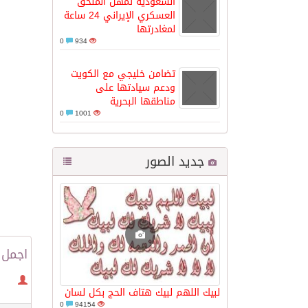
السعودية تمهل الملحق
العسكري الإيراني 24 ساعة
لمغادرتها
مدينة الملك سلمان للطاقة “سبارك” 
0
934
تضامن خليجي مع الكويت
كسوة الكعبة تعتلي البيت العتيق
ودعم سيادتها على
مناطقها البحرية
0
1001
“سبيس إكس” تطلق 24 قمرًا صناعيًا جديدًا إلى الفضاء
جديد الصور
اجمل 
لبيك اللهم لبيك هتاف الحج بكل لسان
0
94154