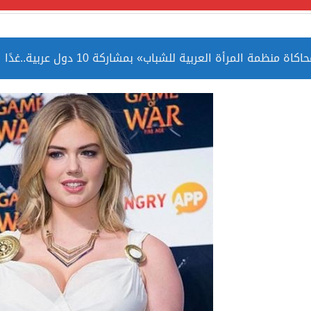
مة المرأة العربية للشباب» بمشاركة 10 دول عربية..غدًا
 الصين بصورة أكثر إيجابية من الولايات المتحدة
ميا ضمن قائمة التراث العالمي
ارة الحرمين الشريفين توثق أسماء الخلفاء الراشدين وتعود إلى ا