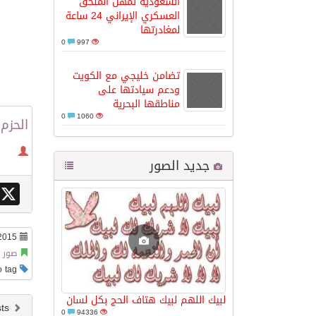
السعودية تمهل الملحق
العسكري الإيراني 24 ساعة
لمغادرتها
مدينة الملك سلمان للطاقة “سبارك” 
0
997
تضامن خليجي مع الكويت
كسوة الكعبة تعتلي البيت العتيق
ودعم سيادتها على
مناطقها البحرية
0
1060
“سبيس إكس” تطلق 24 قمرًا صناعيًا جديدًا إلى الفضاء
الحزم 
جديد الصور
X
2015
صور م
This post has no tag
لبيك اللهم لبيك هتاف الحج بكل لسان
Newer posts
0
94336