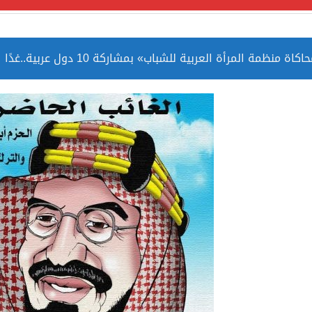
مة المرأة العربية للشباب» بمشاركة 10 دول عربية..غدًا
 الصين بصورة أكثر إيجابية من الولايات المتحدة
ميا ضمن قائمة التراث العالمي
ارة الحرمين الشريفين توثق أسماء الخلفاء الراشدين وتعود إلى ا