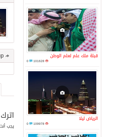
Share and follow up
قبلة ملك علم لعلم الوطن
0
101628
اترك 
الرياض ليلا
0
109978
يجب أنت