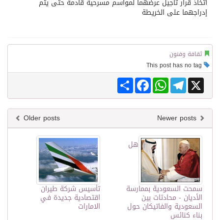
اتخاذ قرار تأجيل عرضهما لمواسم مسرحية قادمة حتى يتم
إدراجهما على الخريطة
ثقافة وفنون
This post has no tag
Share
Facebook
WhatsApp
Telegram
X
Older posts
Newer posts
هل
سمحت السعودية بممارسة
تأسيس شركة طيران
الأديان - محادثات بين
اقتصادية جديدة في
السعودية والفاتيكان حول
الامارات
بناء كنائس