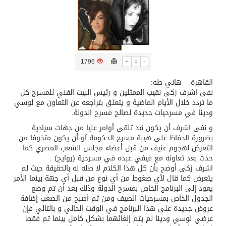
/ ست بلاطات رخامية تاريخية بمعرض عمارة الحرمين الشريفين توثق أسماء الخلفاء الراشدين وتعود إلى القرن الثالث عشر الهجري
تسليم 248 حافلة سياحية صينية فاخرة مخصصة للسوق السعودية
1796
+
=
-
القاهرة – هاني طه:
ثلة من الضابطات في الجييش الكويتي
نفى اشرف زكى نقيب الممثلين و رئيس البيت الفني للمسرح كل
ما تردد خلال الأيام الماضية و يتعلق بتراجعه عن التعاون مع لوسي
ودينا في مسرحيات جديدة لصالح مسرح الدولة.
مدينة الملك سلمان للطاقة “سبارك” توقع اتفاقية تطوير مصانع جاهزة ومتخصصة في مجال الطاقة
و نفى اشرف أن يكون قد تلقى أوامر عليا من جهات سيادية
بضرورة الحفاظ على هيبة مسرح الحكومة آو أن يكون متخوفا من
كسوة الكعبة تعتلي البيت العتيق
التعرض لهجوم عنيف من قبل أعضاء مجلس الشعب المصري كما
حدث بعد تعاونه مع فيفي عبده في مسرحية (روايح) .
اشرف زكى أوضح بأن كل هذا الكلام لا صله له بالحقيقة حيث لم
يتعرض كما قال لأي ضغوط من أي نوع من قبل أي جهة بينما الأمر
يعود إلى البرنامج الخاص بمسرح الدولة وذلك بعد أن تم وضع
الجدول الخاص بمسرحيات الصيف ومن ثم أصبح من الصعب إضافة
عروض جديدة على هذا البرنامج في الوقت الحالي و بالتالي فإن
عرضي لوسي ودينا لم يتم إلغائهما بشكل كامل بينما تم فقط