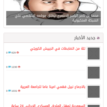
محمد بن ناصر الياسر الاسمري يطلق موقعه الشخصي علي
الشبكة العنكبوتية
جديد الأخبار
ثلة من الضابطات في الجييش الكويتي
0
629
0
1230
بالاجماع نبيل فهمي امينا عاما للجامعة العربية
0
1031
السعودية تمهل الملحق العسكري الإيراني 24 ساعة