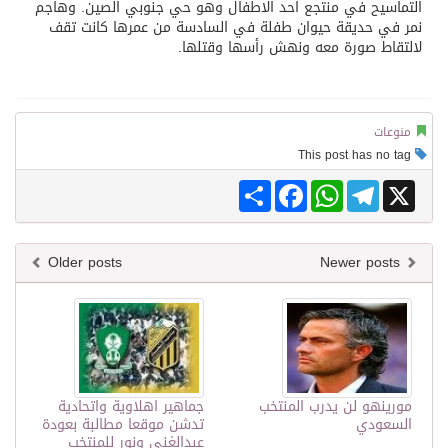
التماسيح في منتجع احد الاطفال وهو حي جنوبي الصين. وهاجم
نمر في حديقة حيوان طفلة في السادسة من عمرها كانت تقف
لالتقاط صورة معه ونهش رأسها وقتلها.
منوعات
This post has no tag
Share
Facebook
WhatsApp
Telegram
X
Older posts
Newer posts
مورينهو لن يدرب المنتخب
جماهير اهلاوية واتحادية
السعودي
تدشن موقعا مطالبة بعودة
عبدالغني ونور للمنتخب