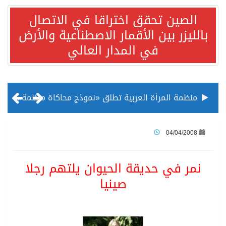
الصين تحقق اختراقا في الاتصال
بالليزر بين الأقمار الاصطناعية والأرض
في المدار العالي
منظمة المرأة العربية تطلق «نموذج محاكاة منظمة المرأة العربية للشباب» بمشاركة 10 دول عربية..غدًا
الناس في العديد من الدول ينظرون إلى الصين بصورة أكثر إيجابية من الولايات المتحدة
04/04/2008
إدراج قرية سيدي بوسعيد التونسية رسميا ضمن قائمة التراث العالمي
نمر في حديقة الحيوان يلتهم رجلا
صينيا
الأونكتاد»: السعودية تصعد للمرتبة الـ13 عالمياً في جذب الاستثمار الأجنبي في 2025 التدفقات قفزت 57.1 % إلى 33 مليار دولار مدفوعةً باستراتيجيات التنويع الاقتصادي
/ ست بلاطات رخامية تاريخية بمعرض عمارة الحرمين الشريفين توثق أسماء الخلفاء الراشدين وتعود إلى القرن الثالث عشر الهجري