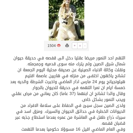
تسليم 248 حافلة سياحية صينية فاخرة مخصصة للسوق السعودية
ثلة من الضابطات في الجييش الكويتي
1504
+
=
-
مدينة الملك سلمان للطاقة “سبارك” توقع اتفاقية تطوير مصانع جاهزة ومتخصصة في مجال الطاقة
التهم احد النمور مريضا عقليا دخل الى قفصه في حديقة حيوان
شمال شرق الصين ولم يترك منه سوى قدميه وجمجمته.
كسوة الكعبة تعتلي البيت العتيق
ونقلت وكالة الانباء الصينية عن صحيفة محلية اليوم الجمعة ان
تشانج ياكهون اختفى من منزله في هاربين عاصمة اقليم
هيلونجيانج يوم 24 مارس اذار الماضي واخبرت الشرطة والديه بعد
“سبيس إكس” تطلق 24 قمرًا صناعيًا جديدًا إلى الفضاء
خمسة ايام ان نمرا التهمه في حديقة للحيوان بالجوار.
وقال والدا تشانج ان ابنهما (37 عاما) كان يعاني من مرض عقلي
ويحب النمور بشكل خاص.
ولدى الصين سجل سيئ في الحفاظ على سلامة الافراد من
الحيوانات الخطرة في حدائق الحيوان والسيرك. ومزق اسد في
سيرك ذراع طفل في العاشرة من عمره بعدما استطاع جذبه عبر
قضبان قفصه.
وفي العام الماضي اقيل 16 مسوؤلا حكوميا بعدما التهمت