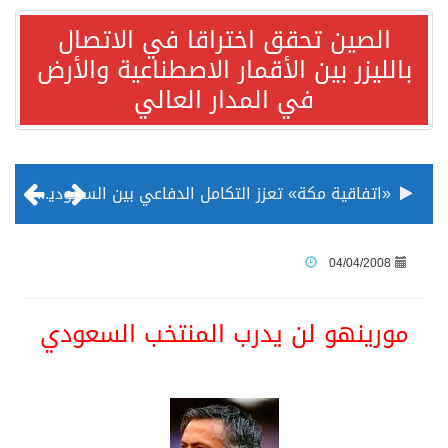
الصين تحقق اختراقا في الاتصال
بالليزر بين الأقمار الاصطناعية والأرض
في المدار العالي
«اتفاقية مكة» تعزز التكامل الدفاعي بين السعودية وتركيا وباكستان
منظمة المرأة العربية تطلق «نموذج محاكاة منظمة المرأة العربية للشباب» بمشاركة 10 دول عربية..غدًا
04/04/2008
الناس في العديد من الدول ينظرون إلى الصين بصورة أكثر إيجابية من الولايات المتحدة
مورينهو لن يدرب المنتخب السعودي
إدراج قرية سيدي بوسعيد التونسية رسميا ضمن قائمة التراث العالمي
الأونكتاد»: السعودية تصعد للمرتبة الـ13 عالمياً في جذب الاستثمار الأجنبي في 2025 التدفقات قفزت 57.1 % إلى 33 مليار دولار مدفوعةً باستراتيجيات التنويع الاقتصادي