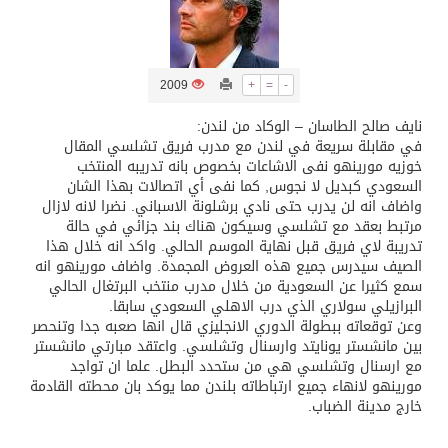
/ ست بلاطات رخامية تاريخية بمعرض عمارة الحرمين الشريفين توثق أسماء الخلفاء الراشدين وتعود إلى القرن الثالث عشر الهجري
2009
+
=
-
تسليم 248 حافلة سياحية صينية فاخرة مخصصة للسوق السعودية
نايف صالح الطاسان – الوكاد من لندن:
في مقابلة سريعة في لندن مع مدرب فريق تشلسي المقال
ثلة من الضابطات في الجييش الكويتي
خوزيه مورينهو نفى الاشاعات بخصوص بانه تدريبه المنتخب
السعودي كبديل لا نجوس, كما نفى أي اتصالات بهذا الشان
واضاف انه لن يدرب حتى نادي برشلونة الاسباني. نضرا لانه لازال
مدينة الملك سلمان للطاقة “سبارك” توقع اتفاقية تطوير مصانع جاهزة ومتخصصة في مجال الطاقة
مرتبط بعقد مع تشلسي وسيكون هناك بند جزائي في حالة
تدريبة لاي فريق قبل نهاية الموسم الحالي. واكد انه خلال هذا
الصيف سيدرس جميع هذه العروض المجمدة. واضاف مورينهو انه
كسوة الكعبة تعتلي البيت العتيق
سمع كثيرا عن السعودية من خلال مدرب منتخب البرتغال الحالي
البرازيلي سولاري الذي درب الاهلي السعودي سابقا.
وعن توقعاته ببطولة الدوري الانجليزي قال انها صعبه جدا وتنحصر
بين مانشستر يونايتد وارسنال وتشلسي. واعتقد مبارتي مانشستر
مع ارسنال وتشلسي هي من ستحدد البطل. علما ان تواجد
مورينهو لانهاء جميع ارتباطاته بلندن مما يوكد بان محطته القادمة
خارج مدينة الضباب.