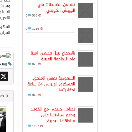
يبدأ ص
ثلة من الضابطات في
وسيشمل
الجييش الكويتي
الاستو
مدينة الملك سلمان للطاقة “سبارك” 
0
569
التعري
المهرج
0
1215
المزار
كسوة الكعبة تعتلي البيت العتيق
“سبيس إكس” تطلق 24 قمرًا صناعيًا جديدًا إلى الفضاء
بالاجماع نبيل فهمي امينا
عاما للجامعة العربية
This post has no tag
0
973
X
السعودية تمهل الملحق
العسكري الإيراني 24 ساعة
لمغادرتها
Newer posts
0
943
تضامن خليجي مع الكويت
ودعم سيادتها على
مناطقها البحرية
0
1007