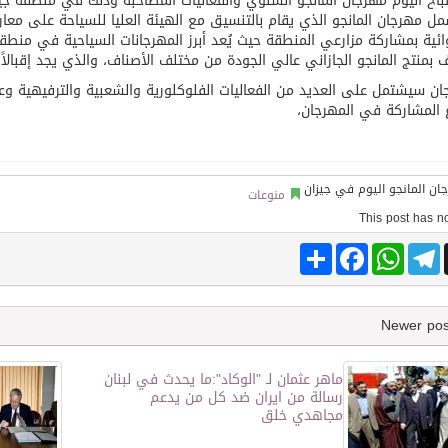
باح اليوم مهرجان المانجو السنوي والفعاليات المصاحبة وذلك في منطقة جيزا
 مهرجان المانجو الذي يقام بالتنسيق مع الهيئة العليا للسياحة على معار
ائية بمشاركة مزارعي المنطقة حيث يُعد أبرز المهرجانات السياحية في منط
توقع اتفاقية تطوير مصانع جاهزة ومتخصصة في مجال الطاقة
ف بمنتج المانجو الجازاني عالي الجودة من مختلف الأصناف، والذي يجد إقبالاً
ان سيشتمل على العديد من الفعاليات الفلوكلورية والشعبية والترفيهية 
ع المشاركة في المهرجان،
منوعات
Share
Facebook
WhatsApp
Telegram
ماهر عثمان لـ "الوكاد":ما يحدث في لبنان
رسالة من ايران ضد كل من يدعم
مجاهدي خلق