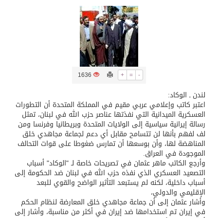
تسليم 248 حافلة سياحية صينية فاخرة مخصصة للسوق السعودية
ثلة من الضابطات في الجييش الكويتي
1636
+
=
-
مدينة الملك سلمان للطاقة “سبارك” توقع اتفاقية تطوير مصانع جاهزة ومتخصصة في مجال الطاقة
لندن ـ الوكاد:
اعتبر كاتب وإعلامي عربي مقيم في المملكة المتحدة أن التطورات
كسوة الكعبة تعتلي البيت العتيق
العسكرية الميدانية التي نفذتها عناصر حزب الله في لبنان، تمثل
رسالة إيرانية سياسية إلى الولايات المتحدة وبريطانيا وفرنسا ومن
لف لفهم بأنها لن تتسامح مقابل أي دعم لجماعة مجاهدي خلق
“سبيس إكس” تطلق 24 قمرًا صناعيًا جديدًا إلى الفضاء
المناهضة لها، وأن بوسعها أن تمارس ضغوطا على قوات التحالف
الموجودة في العراق.
وأرجع الكاتب ماهر عثمان في تصريحات خاصة لـ "الوكاد" أسباب
التصعيد العسكري الذي نفذه حزب الله في لبنان ضد الحكومة إلى
أسباب داخلية، لكنه لم يستبعد التأثير الواضح والقوي للبعد
الإقليمي والدولي،
وأشار عثمان إلى أن جماعة مجاهدي خلق المعارضة لنظام الحكم
في إيران تم استخدامها ضد إيران في أكثر من مناسبة، وأشار إلى