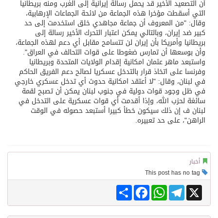
أن التصعيد الأخير قد يحمل رسالة إيرانية إلى الغرب ومنه بريطانيا
التي أسقطت مؤخرا هذه الجماعة من لائحة الجماعات الإرهابية،
وقال: "من المعروف أن جماعة مجاهدي خلق استخدمت إلى حد
كبير ضد إيران، وبالتالي يمكن اعتبار التحرك الأخير رسالة إلى
بريطانيا وأمريكا بأن إيران لن تتسامح مقابل أي دعم لهذه الجماعة،
وأن بوسعها أن تمارس ضغوطا على قوات التحالف في العراق".
واستبعد ماهر عثمان امكانية إقدام الولايات المتحدة وبريطانيا
وفرنسا على اتخاذ قرار بالتدخل عسكريا لصالح دعم الفريق الحاكم
في لبنان، وقال: "لا أعتقد امكانية حدوث أي تدخل عسكري خارجي
في ظل وجود قوات دولية في جنوب لبنان يمكن أن تصبح لقمة
سائغة لحزب الله، وإذا أقدمت أي قوات عسكرية على التدخل في
لبنان ف إن ذلك سيكون خطأ كبيرا أستبعد حصوله في الوقت
الراهن"، على حد تعبيره.
أخبار
This post has no tag
Share
Facebook
WhatsApp
Telegram
X