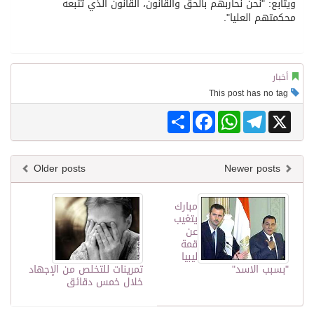
ويتابع: "نحن نحاربهم بالحق والقانون، القانون الذي تتبعه
محكمتهم العليا".
أخبار
This post has no tag
Share
Facebook
WhatsApp
Telegram
X
Older posts
Newer posts
مبارك
يتغيب
عن
قمة
ليبيا
"بسبب الاسد"
تمرينات للتخلص من الإجهاد
خلال خمس دقائق