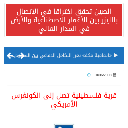
الصين تحقق اختراقا في الاتصال
بالليزر بين الأقمار الاصطناعية والأرض
في المدار العالي
«اتفاقية مكة» تعزز التكامل الدفاعي بين السعودية وتركيا وباكستان
منظمة المرأة العربية تطلق «نموذج محاكاة منظمة المرأة العربية للشباب» بمشاركة 10 دول عربية..غدًا
10/06/2008
الناس في العديد من الدول ينظرون إلى الصين بصورة أكثر إيجابية من الولايات المتحدة
قرية فلسطينية تصل إلى الكونغرس
الأمريكي
إدراج قرية سيدي بوسعيد التونسية رسميا ضمن قائمة التراث العالمي
الأونكتاد»: السعودية تصعد للمرتبة الـ13 عالمياً في جذب الاستثمار الأجنبي في 2025 التدفقات قفزت 57.1 % إلى 33 مليار دولار مدفوعةً باستراتيجيات التنويع الاقتصادي