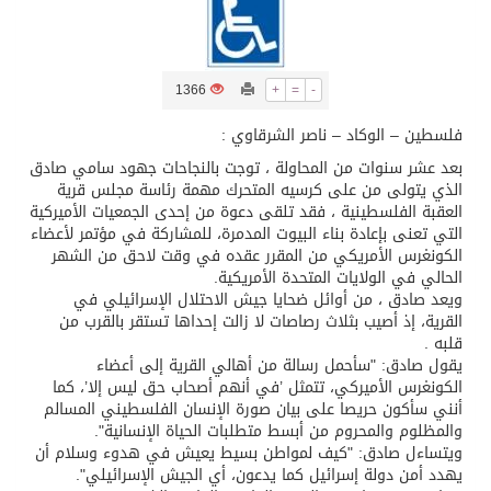
/ ست بلاطات رخامية تاريخية بمعرض عمارة الحرمين الشريفين توثق أسماء الخلفاء الراشدين وتعود إلى القرن الثالث عشر الهجري
1366
+
=
-
تسليم 248 حافلة سياحية صينية فاخرة مخصصة للسوق السعودية
فلسطين – الوكاد – ناصر الشرقاوي :
بعد عشر سنوات من المحاولة ، توجت بالنجاحات جهود سامي صادق
ثلة من الضابطات في الجييش الكويتي
الذي يتولى من على كرسيه المتحرك مهمة رئاسة مجلس قرية
العقبة الفلسطينية ، فقد تلقى دعوة من إحدى الجمعيات الأميركية
التي تعنى بإعادة بناء البيوت المدمرة، للمشاركة في مؤتمر لأعضاء
مدينة الملك سلمان للطاقة “سبارك” توقع اتفاقية تطوير مصانع جاهزة ومتخصصة في مجال الطاقة
الكونغرس الأمريكي من المقرر عقده في وقت لاحق من الشهر
الحالي في الولايات المتحدة الأمريكية.
ويعد صادق ، من أوائل ضحايا جيش الاحتلال الإسرائيلي في
كسوة الكعبة تعتلي البيت العتيق
القرية، إذ أصيب بثلاث رصاصات لا زالت إحداها تستقر بالقرب من
قلبه .
يقول صادق: "سأحمل رسالة من أهالي القرية إلى أعضاء
الكونغرس الأميركي، تتمثل ’في أنهم أصحاب حق ليس إلا’، كما
أنني سأكون حريصا على بيان صورة الإنسان الفلسطيني المسالم
والمظلوم والمحروم من أبسط متطلبات الحياة الإنسانية".
ويتساءل صادق: "كيف لمواطن بسيط يعيش في هدوء وسلام أن
يهدد أمن دولة إسرائيل كما يدعون، أي الجيش الإسرائيلي".