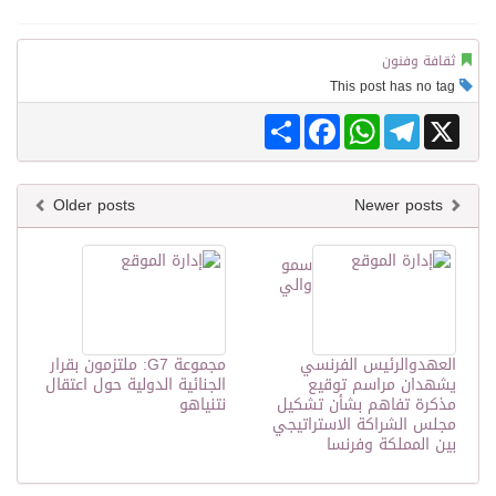
ثقافة وفنون
This post has no tag
Share
Facebook
WhatsApp
Telegram
X
Older posts
Newer posts
سمو
والي
العهدوالرئيس الفرنسي
مجموعة G7: ملتزمون بقرار
يشهدان مراسم توقيع
الجنائية الدولية حول اعتقال
مذكرة تفاهم بشأن تشكيل
نتنياهو
مجلس الشراكة الاستراتيجي
بين المملكة وفرنسا