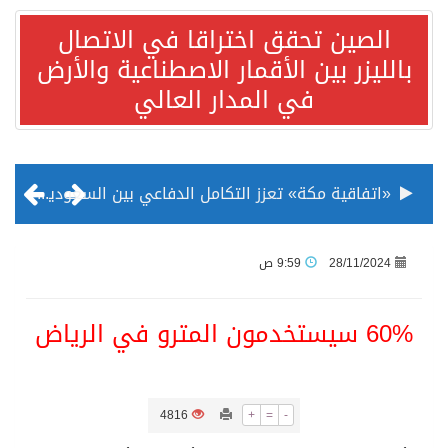
الصين تحقق اختراقا في الاتصال
بالليزر بين الأقمار الاصطناعية والأرض
في المدار العالي
«اتفاقية مكة» تعزز التكامل الدفاعي بين السعودية وتركيا وباكستان
منظمة المرأة العربية تطلق «نموذج محاكاة منظمة المرأة العربية للشباب» بمشاركة 10 دول عربية..غدًا
28/11/2024
9:59 ص
الناس في العديد من الدول ينظرون إلى الصين بصورة أكثر إيجابية من الولايات المتحدة
60% سيستخدمون المترو في الرياض
إدراج قرية سيدي بوسعيد التونسية رسميا ضمن قائمة التراث العالمي
4816
+
=
-
الأونكتاد»: السعودية تصعد للمرتبة الـ13 عالمياً في جذب الاستثمار الأجنبي في 2025 التدفقات قفزت 57.1 % إلى 33 مليار دولار مدفوعةً باستراتيجيات التنويع الاقتصادي