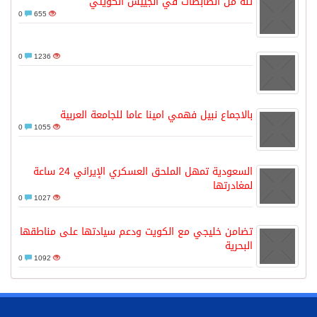
ثلة من الضابطات في الجييش الكويتي
0
655
0
1236
بالاجماع نبيل فهمي امينا عاما للجامعة العربية
0
1055
السعودية تمهل الملحق العسكري الإيراني 24 ساعة
لمغادرتها
0
1027
تضامن خليجي مع الكويت ودعم سيادتها على مناطقها
البحرية
0
1092