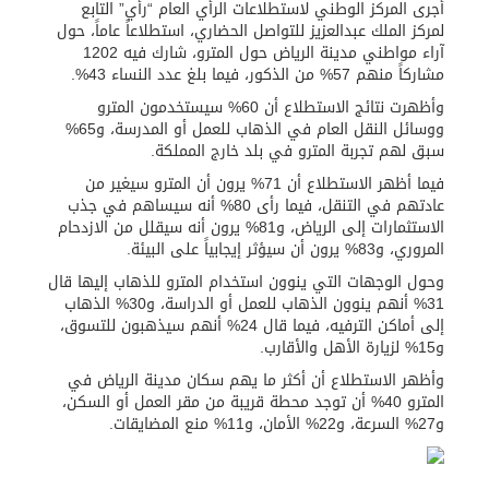
أجرى المركز الوطني لاستطلاعات الرأي العام “رأي” التابع
لمركز الملك عبدالعزيز للتواصل الحضاري، استطلاعاً عاماً، حول
/ ست بلاطات رخامية تاريخية بمعرض عمارة الحرمين الشريفين توثق أسماء الخلفاء الراشدين وتعود إلى القرن الثالث عشر الهجري
آراء مواطني مدينة الرياض حول المترو، شارك فيه 1202
مشاركاً منهم 57% من الذكور، فيما بلغ عدد النساء 43%.
وأظهرت نتائج الاستطلاع أن 60% سيستخدمون المترو
تسليم 248 حافلة سياحية صينية فاخرة مخصصة للسوق السعودية
ووسائل النقل العام في الذهاب للعمل أو المدرسة، و65%
سبق لهم تجربة المترو في بلد خارج المملكة.
ثلة من الضابطات في الجييش الكويتي
فيما أظهر الاستطلاع أن 71% يرون أن المترو سيغير من
عادتهم في التنقل، فيما رأى 80% أنه سيساهم في جذب
الاستثمارات إلى الرياض، و81% يرون أنه سيقلل من الازدحام
مدينة الملك سلمان للطاقة “سبارك” توقع اتفاقية تطوير مصانع جاهزة ومتخصصة في مجال الطاقة
المروري، و83% يرون أن سيؤثر إيجابياً على البيئة.
وحول الوجهات التي ينوون استخدام المترو للذهاب إليها قال
31% أنهم ينوون الذهاب للعمل أو الدراسة، و30% الذهاب
كسوة الكعبة تعتلي البيت العتيق
إلى أماكن الترفيه، فيما قال 24% أنهم سيذهبون للتسوق،
و15% لزيارة الأهل والأقارب.
وأظهر الاستطلاع أن أكثر ما يهم سكان مدينة الرياض في
المترو 40% أن توجد محطة قريبة من مقر العمل أو السكن،
و27% السرعة، و22% الأمان، و11% منع المضايقات.